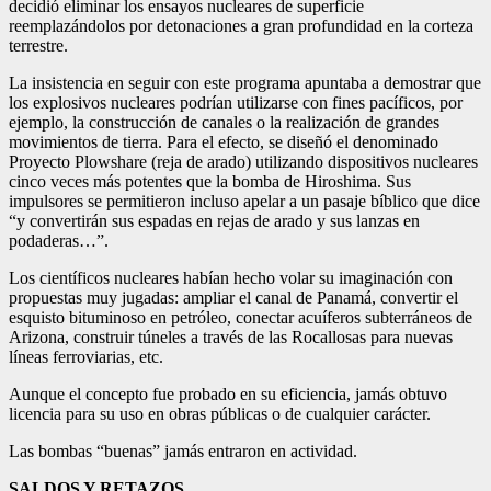
decidió eliminar los ensayos nucleares de superficie
reemplazándolos por detonaciones a gran profundidad en la corteza
terrestre.
La insistencia en seguir con este programa apuntaba a demostrar que
los explosivos nucleares podrían utilizarse con fines pacíficos, por
ejemplo, la construcción de canales o la realización de grandes
movimientos de tierra. Para el efecto, se diseñó el denominado
Proyecto Plowshare (reja de arado) utilizando dispositivos nucleares
cinco veces más potentes que la bomba de Hiroshima. Sus
impulsores se permitieron incluso apelar a un pasaje bíblico que dice
“y convertirán sus espadas en rejas de arado y sus lanzas en
podaderas…”.
Los científicos nucleares habían hecho volar su imaginación con
propuestas muy jugadas: ampliar el canal de Panamá, convertir el
esquisto bituminoso en petróleo, conectar acuíferos subterráneos de
Arizona, construir túneles a través de las Rocallosas para nuevas
líneas ferroviarias, etc.
Aunque el concepto fue probado en su eficiencia, jamás obtuvo
licencia para su uso en obras públicas o de cualquier carácter.
Las bombas “buenas” jamás entraron en actividad.
SALDOS Y RETAZOS