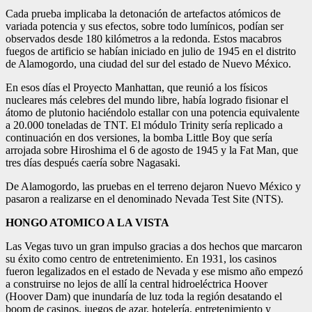
Cada prueba implicaba la detonación de artefactos atómicos de
variada potencia y sus efectos, sobre todo lumínicos, podían ser
observados desde 180 kilómetros a la redonda.
Estos macabros
fuegos de artificio se habían iniciado en julio de 1945 en el distrito
de Alamogordo, una ciudad del sur del estado de Nuevo México.
En esos días el Proyecto Manhattan, que reunió a los físicos
nucleares más celebres del mundo libre, había logrado fisionar el
átomo de plutonio haciéndolo estallar con una potencia equivalente
a 20.000 toneladas de TNT. El módulo Trinity sería replicado a
continuación en dos versiones, la bomba Little Boy que sería
arrojada sobre Hiroshima el 6 de agosto de 1945 y la Fat Man, que
tres días después caería sobre Nagasaki.
De Alamogordo, las pruebas en el terreno dejaron Nuevo México y
pasaron a realizarse en el denominado Nevada Test Site (NTS).
HONGO ATOMICO A LA VISTA
Las Vegas tuvo un gran impulso gracias a dos hechos que marcaron
su éxito como centro de entretenimiento. En 1931, los casinos
fueron legalizados en el estado de Nevada y ese mismo año empezó
a construirse no lejos de allí la central hidroeléctrica Hoover
(Hoover Dam) que inundaría de luz toda la región desatando el
boom de casinos, juegos de azar, hotelería, entretenimiento y