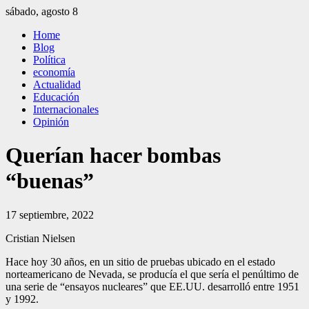
Saltar
sábado, agosto 8
al
El Independiente
El independiente Libre y Transparente
Home
contenido
Blog
Política
economía
Actualidad
Educación
Internacionales
Opinión
Querían hacer bombas
“buenas”
17 septiembre, 2022
Cristian Nielsen
Hace hoy 30 años, en un sitio de pruebas ubicado en el estado
norteamericano de Nevada, se producía el que sería el penúltimo de
una serie de “ensayos nucleares” que EE.UU. desarrolló entre 1951
y 1992.