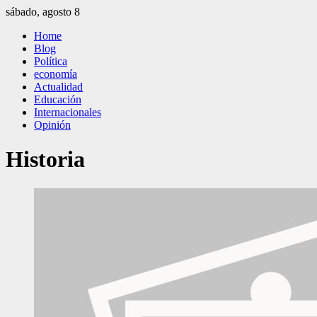
Saltar
sábado, agosto 8
al
El Independiente
El independiente Libre y Transparente
Home
contenido
Blog
Política
economía
Actualidad
Educación
Internacionales
Opinión
Historia