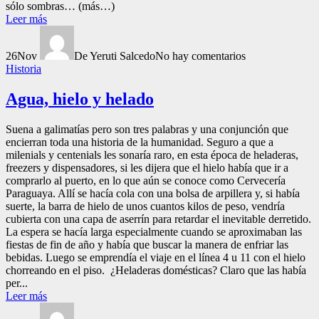
sólo sombras… (más…)
Leer más
26
Nov
De Yeruti Salcedo
No hay comentarios
Historia
Agua, hielo y helado
Suena a galimatías pero son tres palabras y una conjunción que
encierran toda una historia de la humanidad. Seguro a que a
milenials y centenials les sonaría raro, en esta época de heladeras,
freezers y dispensadores, si les dijera que el hielo había que ir a
comprarlo al puerto, en lo que aún se conoce como Cervecería
Paraguaya. Allí se hacía cola con una bolsa de arpillera y, si había
suerte, la barra de hielo de unos cuantos kilos de peso, vendría
cubierta con una capa de aserrín para retardar el inevitable derretido.
La espera se hacía larga especialmente cuando se aproximaban las
fiestas de fin de año y había que buscar la manera de enfriar las
bebidas. Luego se emprendía el viaje en el línea 4 u 11 con el hielo
chorreando en el piso. ¿Heladeras domésticas? Claro que las había
per...
Leer más