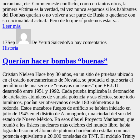
ucraniana, etc. Como en este conflicto, como en tantos otros, la
primera víctima es la verdad, tal vez nunca sepamos si los habitantes
del Donbas querían o no volver a ser parte de Rusia o quedarse con
su nacionalidad actual. Pero de lo que sí podemos estar s...
Leer más
17
Sep
De Yeruti Salcedo
No hay comentarios
Historia
Querían hacer bombas “buenas”
Cristian Nielsen Hace hoy 30 años, en un sitio de pruebas ubicado
en el estado norteamericano de Nevada, se producía el que sería el
penúltimo de una serie de “ensayos nucleares” que EE.UU.
desarrolló entre 1951 y 1992. Cada prueba implicaba la detonación
de artefactos atómicos de variada potencia y sus efectos, sobre todo
lumínicos, podían ser observados desde 180 kilómetros a la
redonda. Estos macabros fuegos de artificio se habían iniciado en
julio de 1945 en el distrito de Alamogordo, una ciudad del sur del
estado de Nuevo México. En esos días el Proyecto Manhattan, que
reunió a los físicos nucleares más celebres del mundo libre, había
logrado fisionar el átomo de plutonio haciéndolo estallar con una
potencia equivalente a 20.000 toneladas de TNT. El módulo Trinity