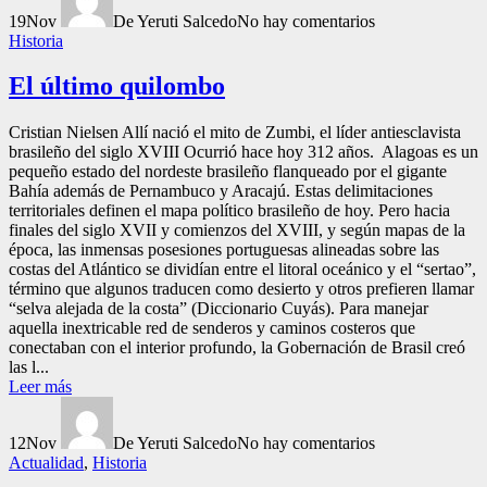
19
Nov
De Yeruti Salcedo
No hay comentarios
Historia
El último quilombo
Cristian Nielsen Allí nació el mito de Zumbi, el líder antiesclavista
brasileño del siglo XVIII Ocurrió hace hoy 312 años. Alagoas es un
pequeño estado del nordeste brasileño flanqueado por el gigante
Bahía además de Pernambuco y Aracajú. Estas delimitaciones
territoriales definen el mapa político brasileño de hoy. Pero hacia
finales del siglo XVII y comienzos del XVIII, y según mapas de la
época, las inmensas posesiones portuguesas alineadas sobre las
costas del Atlántico se dividían entre el litoral oceánico y el “sertao”,
término que algunos traducen como desierto y otros prefieren llamar
“selva alejada de la costa” (Diccionario Cuyás). Para manejar
aquella inextricable red de senderos y caminos costeros que
conectaban con el interior profundo, la Gobernación de Brasil creó
las l...
Leer más
12
Nov
De Yeruti Salcedo
No hay comentarios
Actualidad
,
Historia