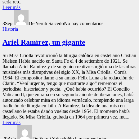
sería rep...
Leer más
3
Sep
De Yeruti Salcedo
No hay comentarios
Historia
Ariel Ramírez, un gigante
Su Misa Criolla revolucionó la liturgia católica en castellano Cristian
Nielsen Había nacido en Santa Fe el 4 de setiembre de 1921. Se
llamaba Ariel Ramírez y de su genio creativo surgió una de las obras
musicales más disruptivas del siglo XX, la Misa Criolla. Corría
1964. El compositor llamó a su amigo Félix Luna a la redacción de
Clarin. “Vení urgente, tengo que mostrarte algo” rememora el
periodista, historiador y poeta. ¿Qué había ocurrido? El Concilio
Vaticano II, que entraba en su segundo año de deliberaciones, había
autorizado celebrar misa en idioma vernáculo, rompiendo una larga
tradición de liturgia en latín. A Ramírez, la idea de una misa en
castellano le estaba dando vueltas desde 1954. El momento había
llegado. Su Misa Criolla, grabada en 1964 por primera vez, mu...
Leer más
20
Ago
De Yeruti Salcedo
No hay comentarios