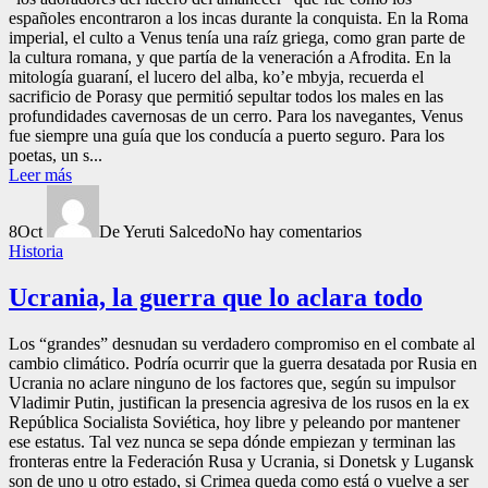
españoles encontraron a los incas durante la conquista. En la Roma
imperial, el culto a Venus tenía una raíz griega, como gran parte de
la cultura romana, y que partía de la veneración a Afrodita. En la
mitología guaraní, el lucero del alba, ko’e mbyja, recuerda el
sacrificio de Porasy que permitió sepultar todos los males en las
profundidades cavernosas de un cerro. Para los navegantes, Venus
fue siempre una guía que los conducía a puerto seguro. Para los
poetas, un s...
Leer más
8
Oct
De Yeruti Salcedo
No hay comentarios
Historia
Ucrania, la guerra que lo aclara todo
Los “grandes” desnudan su verdadero compromiso en el combate al
cambio climático. Podría ocurrir que la guerra desatada por Rusia en
Ucrania no aclare ninguno de los factores que, según su impulsor
Vladimir Putin, justifican la presencia agresiva de los rusos en la ex
República Socialista Soviética, hoy libre y peleando por mantener
ese estatus. Tal vez nunca se sepa dónde empiezan y terminan las
fronteras entre la Federación Rusa y Ucrania, si Donetsk y Lugansk
son de uno u otro estado, si Crimea queda como está o vuelve a ser