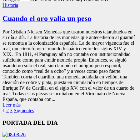
Historia
Cuando el oro valía un peso
Por Cristian Nielsen Monedas que usaron nuestros tatarabuelos en
su día a día. La historia de las monedas que antecedieron al guaraní
se remonta a la colonización española. La de mayor vigencia fue el
real, que circuló por el mundo hispánico entre los siglos XIV y
XIX. En 1811, el Paraguay aún no contaba con institucionalidad
suficiente como para emitir moneda propia. Entonces, se siguió
usando no solo el real, sino también el antiguo peso español,
conocido como “real de a ocho” y a veces como peso fuerte.
También corría el cuartillo, una moneda acuñada en vellón, una
aleación de cobre y plata, puesta en circulación en tiempos de
Enrique IV de Castilla, en el siglo XV, con el valor de un cuarto de
real. Todas estas piezas se acuñaban en el Virreinato de Nueva
España, que contaba con...
Leer más
Paginación
1
2
3
Siguientes
de
PORTADA DEL DIA
entradas