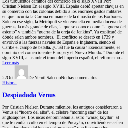
Los turbulentos caminos del comercio en el siglo XVIII Por:
Cristian Nielsen En el siglo XVIII, España debió apretar clavijas en
su comercio con las colonias debido a los enormes gastos militares
en que incurría la Corona en manos de la dinastía de los Borbones.
Sólo en ese siglo, la Metrópoli se vio envuelta en media docena de
guerras, la más grande de ellas, la que se conoce como “la guerra del
asiento” y también “guerra de la oreja de Jenkins”. Ya explicaré de
dónde salen ambos nombres. El conflicto se desató en 1739 y
envolvió a las fuerzas navales de España e Inglaterra, siendo el
Caribe el campo de batalla. ¿Cuál fue la causa? Esencialmente, el
dominio del comercio entre Europa y el Nuevo Mundo. “Durante el
siglo XVIII, al asumir el trono del imperio español, el reformismo ...
Leer más
22
Oct
De Yeruti Salcedo
No hay comentarios
Historia
Despiadada Venus
Por Cristian Nielsen Durante milenios, los antiguos consideraron a
Venus el “lucero del alba”, el célebre “morning star” de los
anglosajones. Los incas denominaban al astro "waraq koyllur" al
que le rendían culto en el templo de Pucayán, convirtiéndose así en
“los adoradores del lucero del amanecer” que fue como los