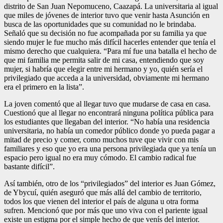
distrito de San Juan Nepomuceno, Caazapá. La universitaria al igual
que miles de jóvenes de interior tuvo que venir hasta Asunción en
busca de las oportunidades que su comunidad no le brindaba.
Señaló que su decisión no fue acompañada por su familia ya que
siendo mujer le fue mucho más difícil hacerles entender que tenía el
mismo derecho que cualquiera. “Para mí fue una batalla el hecho de
que mi familia me permita salir de mi casa, entendiendo que soy
mujer, si habría que elegir entre mi hermano y yo, quién sería el
privilegiado que acceda a la universidad, obviamente mi hermano
era el primero en la lista”.
La joven comentó que al llegar tuvo que mudarse de casa en casa.
Cuestionó que al llegar no encontrará ninguna política pública para
los estudiantes que llegaban del interior. “No había una residencia
universitaria, no había un comedor público donde yo pueda pagar a
mitad de precio y comer, como muchos tuve que vivir con mis
familiares y eso que yo era una persona privilegiada que ya tenía un
espacio pero igual no era muy cómodo. El cambio radical fue
bastante difícil”.
Así también, otro de los “privilegiados” del interior es Juan Gómez,
de Ybycuí, quién aseguró que más allá del cambio de territorio,
todos los que vienen del interior el país de alguna u otra forma
sufren. Mencionó que por más que uno viva con el pariente igual
existe un estigma por el simple hecho de que venís del interior.