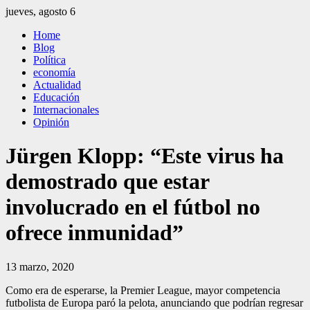
Saltar
jueves, agosto 6
al
El Independiente
El independiente Libre y Transparente
Home
contenido
Blog
Política
economía
Actualidad
Educación
Internacionales
Opinión
Jürgen Klopp: “Este virus ha
demostrado que estar
involucrado en el fútbol no
ofrece inmunidad”
13 marzo, 2020
Como era de esperarse, la Premier League, mayor competencia
futbolista de Europa paró la pelota, anunciando que podrían regresar