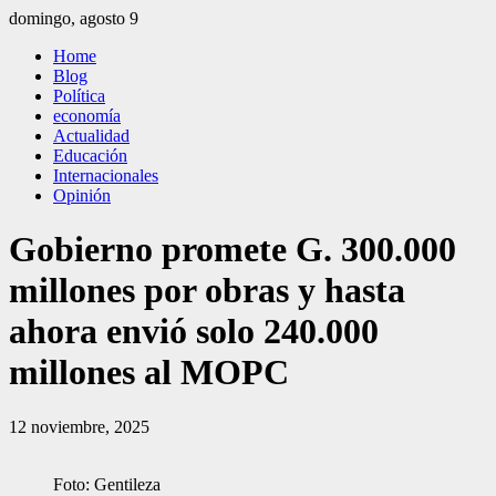
Saltar
domingo, agosto 9
al
El Independiente
El independiente Libre y Transparente
Home
contenido
Blog
Política
economía
Actualidad
Educación
Internacionales
Opinión
Gobierno promete G. 300.000
millones por obras y hasta
ahora envió solo 240.000
millones al MOPC
12 noviembre, 2025
Foto: Gentileza