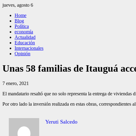
Saltar
jueves, agosto 6
al
El Independiente
El independiente Libre y Transparente
Home
contenido
Blog
Política
economía
Actualidad
Educación
Internacionales
Opinión
Unas 58 familias de Itauguá acc
7 enero, 2021
El mandatario resaltó que no solo representa la entrega de viviendas d
Por otro lado la inversión realizada en estas obras, correspondiente
Yeruti Salcedo