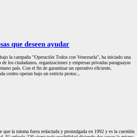
esas que deseen ayudar
, bajo la campaña "Operación Todos con Venezuela", ha iniciado una
oyo de los ciudadanos, organizaciones y empresas privadas paraguayas
mano país. Con el fin de garantizar un operativo eficiente,
da centro operan bajo un estricto protoc...
 la misma fuera redactada y promulgada en 1992 y es la cuestión
l. El artículo 229 cierra toda posibilidad diciendo dos veces la misma