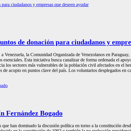
 puntos de donación para ciudadanos y empr
fecta a Venezuela, la Comunidad Organizada de Venezolanos en Paraguay
ros esenciales. Esta iniciativa busca canalizar de forma ordenada el ap
 los sectores más vulnerables de la población civil afectados en el her
les de acopio en puntos clave del país. Los voluntarios desplegados en ca
mín Fernández Bogado
nado la discusión política en torno a la constitución desde que
lecida en la constitución de 1992 y también la no reelección presidencia