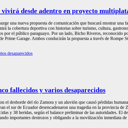
 vivirá desde adentro en proyecto multipla
rge una nueva propuesta de comunicación que buscará mostrar una face
nirá la cobertura deportiva con historias sobre turismo, cultura, gastro
 por el público paraguayo. Por un lado, Bicho Riveros, reconocido por
 de Prime Garage. Ambos conducirán la propuesta a través de Rompe Stre
co fallecidos y varios desaparecidos
aron el desborde del río Zamora y un aluvión que causó pérdidas humana
olpean el sur de Ecuador desencadenaron una tragedia en la provincia 
idas y 38 heridas, según el balance preliminar de las autoridades. El d
erando importantes destrozos y obligando a la movilización inmediata de