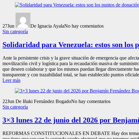
27
Jun
De Ignacia Ayala
No hay comentarios
Sin categoría
Solidaridad para Venezuela: estos son los
Ante la persistente crisis y la grave situación de emergencia que a
movilización civil y logística para la recaudación masiva de suminist
que deseen colaborar y que los mismos puedan llegar directamente hacia
transparente y con trazabilidad total, se han establecido puntos oficia
Leer más
22
Jun
De Iñaki Fernández Bogado
No hay comentarios
Sin categoría
3×3 lunes 22 de junio del 2026 por Benja
REFORMAS CONSTITUCIONALES EN DEBATE Hay dos temas que han domi
que tiene que ver con la segunda vuelta electoral que no tenemos estab