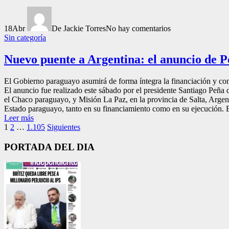
18
Abr
De Jackie Torres
No hay comentarios
Sin categoría
Nuevo puente a Argentina: el anuncio de P
El Gobierno paraguayo asumirá de forma íntegra la financiación y con
El anuncio fue realizado este sábado por el presidente Santiago Peña
el Chaco paraguayo, y Misión La Paz, en la provincia de Salta, Argen
Estado paraguayo, tanto en su financiamiento como en su ejecución. El 
Leer más
Paginación
1
2
…
1.105
Siguientes
de
PORTADA DEL DIA
entradas