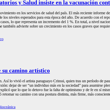
torios y Salud insiste en la vacunación cont
vimiento en los servicios de salud del país. El más reciente informe de
e los niveles esperados para esta época del año. De acuerdo con el rep
 casos, lo que representa un incremento del 1 %. En total, a nivel nacio
rme también advierte sobre un crecimiento en los casos graves que requier
 su camino artístico
ión. Así lo vivió el artista paraguayo Crinssi, quien tras un período de
exión: dejar de ser “un individuo más en la sociedad” para asumirse plen
explicó que lo que lo detuvo fue la falta de optimismo y de fe en sí mi
ó retomar su camino con una postura distinta, más firme, más consciente