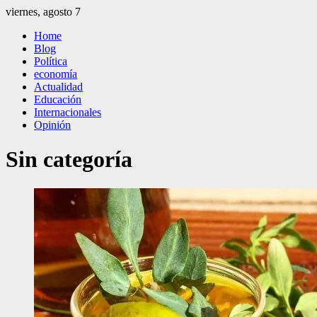
Saltar
viernes, agosto 7
al
El Independiente
El independiente Libre y Transparente
Home
contenido
Blog
Política
economía
Actualidad
Educación
Internacionales
Opinión
Sin categoría