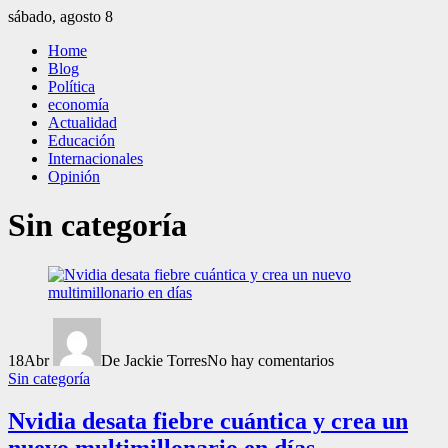
Saltar
sábado, agosto 8
al
El Independiente
El independiente Libre y Transparente
Home
contenido
Blog
Política
economía
Actualidad
Educación
Internacionales
Opinión
Sin categoría
18
Abr
De Jackie Torres
No hay comentarios
Sin categoría
Nvidia desata fiebre cuántica y crea un
nuevo multimillonario en días