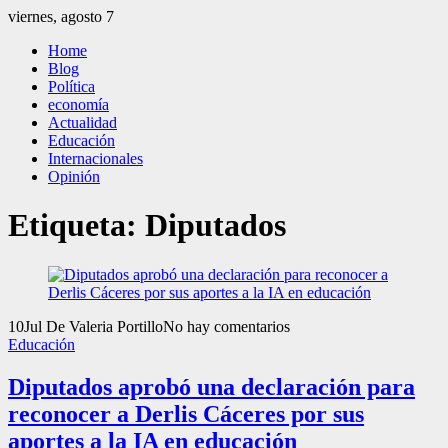
Saltar
viernes, agosto 7
al
El Independiente
El independiente Libre y Transparente
Home
contenido
Blog
Política
economía
Actualidad
Educación
Internacionales
Opinión
Etiqueta:
Diputados
10
Jul
De Valeria Portillo
No hay comentarios
Educación
Diputados aprobó una declaración para
reconocer a Derlis Cáceres por sus
aportes a la IA en educación