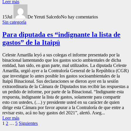
Leer más
15
Jul
De Yeruti Salcedo
No hay comentarios
Sin categoría
Para diputada es “indignante la lista de
gastos” de la Itaipú
Celeste Amarilla leyó a sus colegas el informe presentado por la
binacional lamentando que los gastos socio ambientales de dicha
entidad, han sido, en gran parte, mal utilizados. La diputada Celeste
Amarilla, urgió ayer a la Contraloría General de la República (CGR)
que investigue lo antes posible los gastos socioambientales de la
Itaipú Binacional. Sus declaraciones se dieron ayer en la sesión
extraordinaria de la Cámara de Diputados tras recibir las respuestas a
un pedido de informe, por parte de la Binacional. “Indignante esta
respuesta, indignante la lista de gastos, solamente para compartir
esto con ustedes, (…) y presidente usted en su carácter de quien
dirige esta Cámara por favor apurar a la Contraloría de que entre a
revisar esto, acá no hay gastos del 2021”, alertó. Aseg...
Leer más
Paginación
1
2
…
5
Siguientes