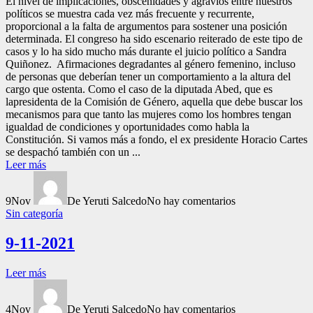
El nivel de implicaciones, obscenidades y agravios entre nuestros
políticos se muestra cada vez más frecuente y recurrente,
proporcional a la falta de argumentos para sostener una posición
determinada. El congreso ha sido escenario reiterado de este tipo de
casos y lo ha sido mucho más durante el juicio político a Sandra
Quiñonez. Afirmaciones degradantes al género femenino, incluso
de personas que deberían tener un comportamiento a la altura del
cargo que ostenta. Como el caso de la diputada Abed, que es
lapresidenta de la Comisión de Género, aquella que debe buscar los
mecanismos para que tanto las mujeres como los hombres tengan
igualdad de condiciones y oportunidades como habla la
Constitución. Si vamos más a fondo, el ex presidente Horacio Cartes
se despachó también con un ...
Leer más
9
Nov
De Yeruti Salcedo
No hay comentarios
Sin categoría
9-11-2021
Leer más
4
Nov
De Yeruti Salcedo
No hay comentarios