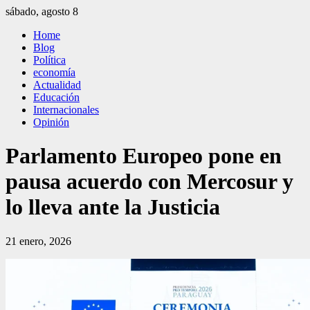
Saltar
sábado, agosto 8
al
El Independiente
El independiente Libre y Transparente
Home
contenido
Blog
Política
economía
Actualidad
Educación
Internacionales
Opinión
Parlamento Europeo pone en
pausa acuerdo con Mercosur y
lo lleva ante la Justicia
21 enero, 2026