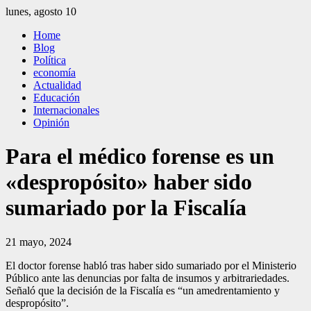
Saltar
lunes, agosto 10
al
El Independiente
El independiente Libre y Transparente
Home
contenido
Blog
Política
economía
Actualidad
Educación
Internacionales
Opinión
Para el médico forense es un
«despropósito» haber sido
sumariado por la Fiscalía
21 mayo, 2024
El doctor forense habló tras haber sido sumariado por el Ministerio
Público ante las denuncias por falta de insumos y arbitrariedades.
Señaló que la decisión de la Fiscalía es “un amedrentamiento y
despropósito”.