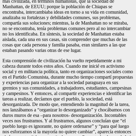
más civilizada, en términos humanistas, que la sociedad de
Manhattan, de EEUU; porque la población de Chiapas se
encontraba, intercambiaba ideas en torno a su vida en comunidad,
analizaba su fortalezas y debilidades comunes, sus problemas,
compartía sus soluciones; mientras, la de Manhattan no se miraba,
no se encontraba, tenía problemas comunes pero al no intercambiar
no los identificaba. En síntesis, la sociedad de Manhattan estaba
aislada, cada una en sus casas, sin comprender que muchas de las
cosas que cada persona y familia pasaba, eran similares a las que
estaban pasando varias otras de ese lugar.
Esta comprensión de civilización ha vuelto repetidamente a mi
cabeza durante todos estos años. Cuando me inicié en activismo
social y en militancia política, tanto en organizaciones sociales como
en el Partido Comunista, durante mucho tiempo compartí propuestas
y experiencias para organizar a la sociedad paraguaya en sus
gremios y sus comunidades, a trabajadores, estudiantes, campesinas
y campesinos. Y entonces, al compartir experiencias e identificar las
tareas a realizar, decíamos que el pueblo, la sociedad, está
desorganizada. De modo que, entendiendo la magnitud de la tarea,
nos lanzábamos a “organizar lo desorganizado” y chocábamos con
duros muros de esa –para nosotros- desorganización. Incontables
veces nos frustramos. Y al frustrarnos, algunos concluían que “el
pueblo luego es ignorante, no quiere ordenarse” y “para qué luego
nos esforzamos si la mayoría no quiere cambiar”, aparecía entonces