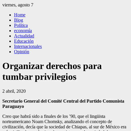
Saltar
viernes, agosto 7
al
El Independiente
El independiente Libre y Transparente
Home
contenido
Blog
Política
economía
Actualidad
Educación
Internacionales
Opinión
Organizar derechos para
tumbar privilegios
2 abril, 2020
Secretario General del Comité Central del Partido Comunista
Paraguayo
Creo que habrá sido a finales de los ’90, que el lingüista
norteamericano Noam Chomsky, analizando el concepto de
civilización, decía que la sociedad de Chiapas, al sur de México era