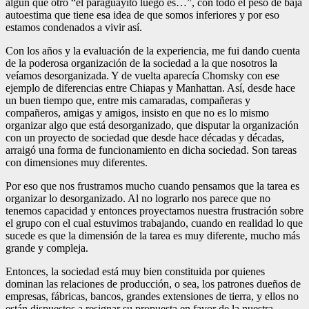
algún que otro “el paraguayito luego es…”, con todo el peso de baja
autoestima que tiene esa idea de que somos inferiores y por eso
estamos condenados a vivir así.
Con los años y la evaluación de la experiencia, me fui dando cuenta
de la poderosa organización de la sociedad a la que nosotros la
veíamos desorganizada. Y de vuelta aparecía Chomsky con ese
ejemplo de diferencias entre Chiapas y Manhattan. Así, desde hace
un buen tiempo que, entre mis camaradas, compañeras y
compañeros, amigas y amigos, insisto en que no es lo mismo
organizar algo que está desorganizado, que disputar la organización
con un proyecto de sociedad que desde hace décadas y décadas,
arraigó una forma de funcionamiento en dicha sociedad. Son tareas
con dimensiones muy diferentes.
Por eso que nos frustramos mucho cuando pensamos que la tarea es
organizar lo desorganizado. Al no lograrlo nos parece que no
tenemos capacidad y entonces proyectamos nuestra frustración sobre
el grupo con el cual estuvimos trabajando, cuando en realidad lo que
sucede es que la dimensión de la tarea es muy diferente, mucho más
grande y compleja.
Entonces, la sociedad está muy bien constituida por quienes
dominan las relaciones de producción, o sea, los patrones dueños de
empresas, fábricas, bancos, grandes extensiones de tierra, y ellos no
están dispuestos a resignar su propuesta en favor de la nuestra.