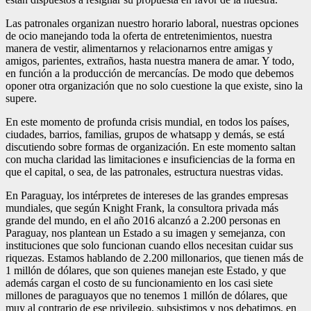
Las patronales organizan nuestro horario laboral, nuestras opciones
de ocio manejando toda la oferta de entretenimientos, nuestra
manera de vestir, alimentarnos y relacionarnos entre amigas y
amigos, parientes, extraños, hasta nuestra manera de amar. Y todo,
en función a la producción de mercancías. De modo que debemos
oponer otra organización que no solo cuestione la que existe, sino la
supere.
En este momento de profunda crisis mundial, en todos los países,
ciudades, barrios, familias, grupos de whatsapp y demás, se está
discutiendo sobre formas de organización. En este momento saltan
con mucha claridad las limitaciones e insuficiencias de la forma en
que el capital, o sea, de las patronales, estructura nuestras vidas.
En Paraguay, los intérpretes de intereses de las grandes empresas
mundiales, que según Knight Frank, la consulto­ra privada más
grande del mundo, en el año 2016 alcanzó a 2.200 personas en
Paraguay, nos plantean un Estado a su imagen y semejanza, con
instituciones que solo funcionan cuando ellos necesitan cuidar sus
riquezas. Estamos hablando de 2.200 millonarios, que tienen más de
1 millón de dólares, que son quienes manejan este Estado, y que
además cargan el costo de su funcionamiento en los casi siete
millones de paraguayos que no tenemos 1 millón de dólares, que
muy al contrario de ese privilegio, subsistimos y nos debatimos, en