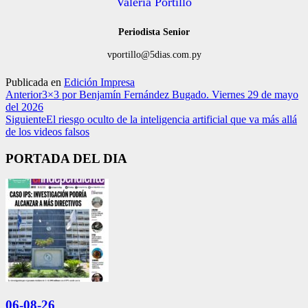
Valeria Portillo
Periodista Senior
vportillo@5dias.com.py
Publicada en
Edición Impresa
Anterior
3×3 por Benjamín Fernández Bugado. Viernes 29 de mayo
del 2026
Siguiente
El riesgo oculto de la inteligencia artificial que va más allá
de los videos falsos
PORTADA DEL DIA
06-08-26