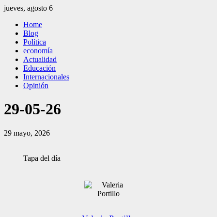
Saltar
jueves, agosto 6
al
El Independiente
El independiente Libre y Transparente
Home
contenido
Blog
Política
economía
Actualidad
Educación
Internacionales
Opinión
29-05-26
29 mayo, 2026
Tapa del día