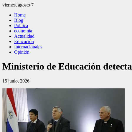
Saltar
viernes, agosto 7
al
El Independiente
El independiente Libre y Transparente
Home
contenido
Blog
Política
economía
Actualidad
Educación
Internacionales
Opinión
Ministerio de Educación detecta 
15 junio, 2026