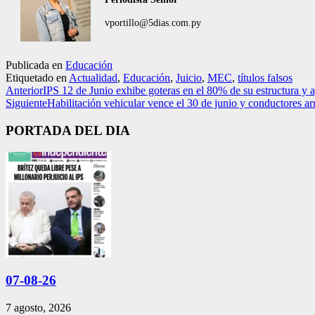
vportillo@5dias.com.py
Publicada en
Educación
Etiquetado en
Actualidad
,
Educación
,
Juicio
,
MEC
,
títulos falsos
Anterior
IPS 12 de Junio exhibe goteras en el 80% de su estructura y a
Siguiente
Habilitación vehicular vence el 30 de junio y conductores ar
PORTADA DEL DIA
07-08-26
7 agosto, 2026