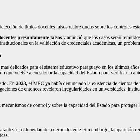
etección de títulos docentes falsos reabre dudas sobre los controles esta
 docentes presuntamente falsos
y anunció que los casos serán remitidos 
institucionales en la validación de credenciales académicas, un problem
o
 más delicados para el sistema educativo paraguayo en los últimos años.
no que vuelve a cuestionar la capacidad del Estado para verificar la au
lado. En
2023
, el MEC ya había denunciado la existencia de cientos de t
igaciones de entonces revelaron irregularidades en universidades, instit
s mecanismos de control y sobre la capacidad del Estado para proteger l
 garantizar la idoneidad del cuerpo docente. Sin embargo, la aparición r
icas.