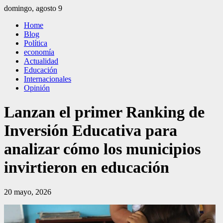
Saltar
domingo, agosto 9
al
El Independiente
El independiente Libre y Transparente
Home
contenido
Blog
Política
economía
Actualidad
Educación
Internacionales
Opinión
Lanzan el primer Ranking de
Inversión Educativa para
analizar cómo los municipios
invirtieron en educación
20 mayo, 2026