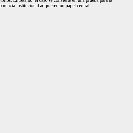
torios. Entretanto, el caso se convierte en una prueba para la
arencia institucional adquieren un papel central.