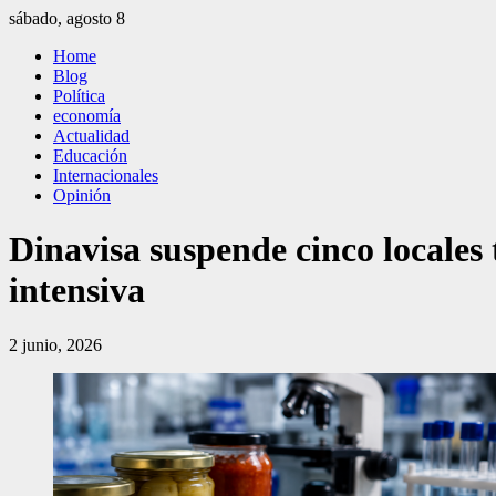
Saltar
sábado, agosto 8
al
El Independiente
El independiente Libre y Transparente
Home
contenido
Blog
Política
economía
Actualidad
Educación
Internacionales
Opinión
Dinavisa suspende cinco locales 
intensiva
2 junio, 2026