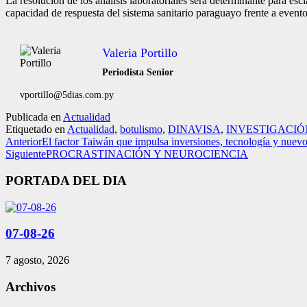
La resolución de los análisis laboratoriales será determinante para esc
capacidad de respuesta del sistema sanitario paraguayo frente a evento
Valeria Portillo
Periodista Senior
vportillo@5dias.com.py
Publicada en
Actualidad
Etiquetado en
Actualidad
,
botulismo
,
DINAVISA
,
INVESTIGACIÓ
Anterior
El factor Taiwán que impulsa inversiones, tecnología y nue
Siguiente
PROCRASTINACIÓN Y NEUROCIENCIA
PORTADA DEL DIA
07-08-26
7 agosto, 2026
Archivos