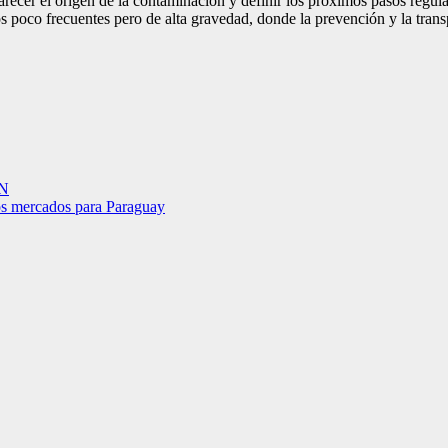
larecer el origen de la contaminación y definir los próximos pasos regula
s poco frecuentes pero de alta gravedad, donde la prevención y la transp
N
vos mercados para Paraguay