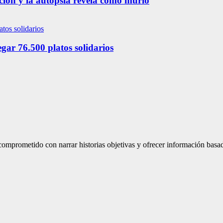
ación y la autopsia revela cómo murió
ar 76.500 platos solidarios
mprometido con narrar historias objetivas y ofrecer información basad