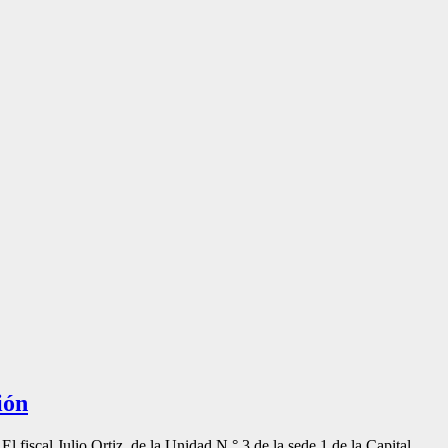
ión
El fiscal Julio Ortiz, de la Unidad N.° 3 de la sede 1 de la Capital,