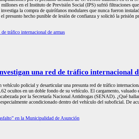
illones en el Instituto de Previsión Social (IPS) sufrió filtraciones qu
sa investiga la compra de quirófanos modulares que nunca fueron instalad
el presunto hecho punible de lesión de confianza y solicitó la prisión pr
 investigan una red de tráfico internacional 
n vehículo policial y desarticular una presunta red de tráfico internaci
e 7.62 ocultos en un doble fondo de su vehículo. El cargamento, valua
encabezada por la Secretaría Nacional Antidrogas (SENAD). ¿Qué hallar
 especialmente acondicionado dentro del vehículo del suboficial. De acu