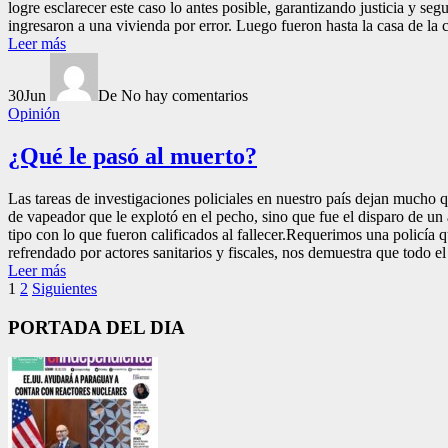
logre esclarecer este caso lo antes posible, garantizando justicia y 
ingresaron a una vivienda por error. Luego fueron hasta la casa de la
Leer más
30
Jun
De
No hay comentarios
Opinión
¿Qué le pasó al muerto?
Las tareas de investigaciones policiales en nuestro país dejan mucho
de vapeador que le explotó en el pecho, sino que fue el disparo de u
tipo con lo que fueron calificados al fallecer.Requerimos una policía q
refrendado por actores sanitarios y fiscales, nos demuestra que todo el
Leer más
Paginación
1
2
Siguientes
de
PORTADA DEL DIA
entradas