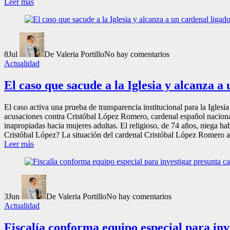
Leer más
8
Jul
De Valeria Portillo
No hay comentarios
Actualidad
El caso que sacude a la Iglesia y alcanza 
El caso activa una prueba de transparencia institucional para la Igles
acusaciones contra Cristóbal López Romero, cardenal español naciona
inapropiadas hacia mujeres adultas. El religioso, de 74 años, niega ha
Cristóbal López? La situación del cardenal Cristóbal López Romero abr
Leer más
3
Jun
De Valeria Portillo
No hay comentarios
Actualidad
Fiscalía conforma equipo especial para inv