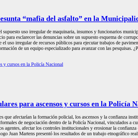
resunta “mafia del asfalto” en la Municipal
 el supuesto uso irregular de maquinaria, insumos y funcionarios munici
icio para esclarecer las denuncias sobre un supuesto esquema de corrup
el uso irregular de recursos públicos para ejecutar trabajos de pavimen
mación de un equipo especializado para avanzar con las pesquisas. ¿Por
lares para ascensos y cursos en la Policía 
que afectarían la formación policial, los ascensos y la confianza instit
rmales de negociación dentro de la Policía Nacional, vinculados a cur
los agentes, afectar los controles institucionales y erosionar la confian
logo Juan Martens presentó los resultados de un trabajo etnográfico reali