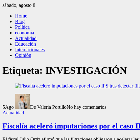
Saltar
sábado, agosto 8
al
El Independiente
El independiente Libre y Transparente
Home
contenido
Blog
Política
economía
Actualidad
Educación
Internacionales
Opinión
Etiqueta:
INVESTIGACIÓN
5
Ago
De Valeria Portillo
No hay comentarios
Actualidad
Fiscalía aceleró imputaciones por el caso IP
El fiscal Julio Ortiz afirmó que las filtraciones obligaron a acelerar l