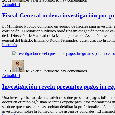
20
Jul
De Valeria Portillo
No hay comentarios
Actualidad
Fiscal General ordena investigación por p
El Ministerio Público conformó un equipo de fiscales para investigar
corrupción. El Ministerio Público abrió una investigación penal de of
de la Dirección de Vialidad de la Municipalidad de Asunción mediante 
general del Estado, Emiliano Rolón Fernández, quien dispuso la confor
Leer más
13
Jul
De Valeria Portillo
No hay comentarios
Actualidad
Investigación revela presuntos pagos irregu
Una investigación académica advierte sobre presuntos pagos informales 
doctor en criminología Juan Martens expone presuntos mecanismos info
sostiene que estas prácticas podrían debilitar la profesionalización de 
investigación sobre la formación y los ascensos policiales? El criminó