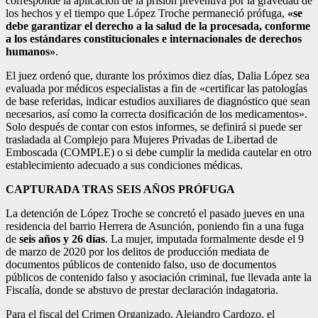
corresponde la aplicación de la prisión preventiva por la gravedad de
los hechos y el tiempo que López Troche permaneció prófuga,
«se
debe garantizar el derecho a la salud de la procesada, conforme
a los estándares constitucionales e internacionales de derechos
humanos»
.
El juez ordenó que, durante los próximos diez días, Dalia López sea
evaluada por médicos especialistas a fin de «certificar las patologías
de base referidas, indicar estudios auxiliares de diagnóstico que sean
necesarios, así como la correcta dosificación de los medicamentos».
Solo después de contar con estos informes, se definirá si puede ser
trasladada al Complejo para Mujeres Privadas de Libertad de
Emboscada (COMPLE) o si debe cumplir la medida cautelar en otro
establecimiento adecuado a sus condiciones médicas.
CAPTURADA TRAS SEIS AÑOS PRÓFUGA
La detención de López Troche se concretó el pasado jueves en una
residencia del barrio Herrera de Asunción, poniendo fin a una fuga
de
seis años y 26 días
. La mujer, imputada formalmente desde el 9
de marzo de 2020 por los delitos de producción mediata de
documentos públicos de contenido falso, uso de documentos
públicos de contenido falso y asociación criminal, fue llevada ante la
Fiscalía, donde se abstuvo de prestar declaración indagatoria.
Para el fiscal del Crimen Organizado, Alejandro Cardozo, el