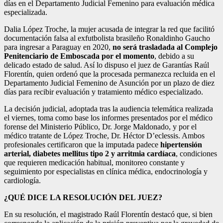
días en el Departamento Judicial Femenino para evaluación médica
especializada.
Dalia López Troche, la mujer acusada de integrar la red que facilitó
documentación falsa al exfutbolista brasileño Ronaldinho Gaucho
para ingresar a Paraguay en 2020,
no será trasladada al Complejo
Penitenciario de Emboscada por el momento
, debido a su
delicado estado de salud. Así lo dispuso el juez de Garantías Raúl
Florentín, quien ordenó que la procesada permanezca recluida en el
Departamento Judicial Femenino de Asunción por un plazo de diez
días para recibir evaluación y tratamiento médico especializado.
La decisión judicial, adoptada tras la audiencia telemática realizada
el viernes, toma como base los informes presentados por el médico
forense del Ministerio Público, Dr. Jorge Maldonado, y por el
médico tratante de López Troche, Dr. Héctor D’eclessis. Ambos
profesionales certificaron que la imputada padece
hipertensión
arterial, diabetes mellitus tipo 2 y arritmia cardíaca
, condiciones
que requieren medicación habitual, monitoreo constante y
seguimiento por especialistas en clínica médica, endocrinología y
cardiología.
¿QUÉ DICE LA RESOLUCIÓN DEL JUEZ?
En su resolución, el magistrado Raúl Florentín destacó que, si bien