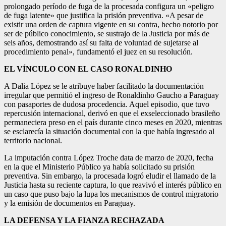
prolongado período de fuga de la procesada configura un «peligro
de fuga latente» que justifica la prisión preventiva. «A pesar de
existir una orden de captura vigente en su contra, hecho notorio por
ser de público conocimiento, se sustrajo de la Justicia por más de
seis años, demostrando así su falta de voluntad de sujetarse al
procedimiento penal», fundamentó el juez en su resolución.
EL VÍNCULO CON EL CASO RONALDINHO
A Dalia López se le atribuye haber facilitado la documentación
irregular que permitió el ingreso de Ronaldinho Gaucho a Paraguay
con pasaportes de dudosa procedencia. Aquel episodio, que tuvo
repercusión internacional, derivó en que el exseleccionado brasileño
permaneciera preso en el país durante cinco meses en 2020, mientras
se esclarecía la situación documental con la que había ingresado al
territorio nacional.
La imputación contra López Troche data de marzo de 2020, fecha
en la que el Ministerio Público ya había solicitado su prisión
preventiva. Sin embargo, la procesada logró eludir el llamado de la
Justicia hasta su reciente captura, lo que reavivó el interés público en
un caso que puso bajo la lupa los mecanismos de control migratorio
y la emisión de documentos en Paraguay.
LA DEFENSA Y LA FIANZA RECHAZADA