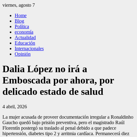
Saltar
viernes, agosto 7
al
El Independiente
El independiente Libre y Transparente
Home
contenido
Blog
Política
economía
Actualidad
Educación
Internacionales
Opinión
Dalia López no irá a
Emboscada por ahora, por
delicado estado de salud
4 abril, 2026
La mujer acusada de proveer documentación irregular a Ronaldinho
Gaucho quedó bajo prisión preventiva, pero el magistrado Raúl
Florentín postergó su traslado al penal debido a que padece
hipertensión, diabetes tipo 2 y arritmia cardíaca. Permanecerá diez