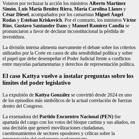
Votaron por rechazar la acción los ministros
Alberto Martínez
Simón
,
Luis María Benítez Riera
,
María Carolina Llanes
y
César Diesel
, acompañados por los camaristas
Miguel Ángel
Rodas
y
Esteban Kriskovich
. Por el contrario, los ministros
Víctor
Ríos
,
Gustavo Santander Dans
y
Manuel Ramírez Candia
se
pronunciaron a favor de declarar inconstitucional la pérdida de
investidura.
La división interna alimenta nuevamente el debate sobre los criterios
utilizados por la Corte en casos de alta sensibilidad política y sobre
el papel que debe desempeñar el Poder Judicial frente a conflictos
entre mayorías parlamentarias y derechos de representación política.
El caso Kattya vuelve a instalar preguntas sobre los
límites del poder legislativo
La expulsión de
Kattya González
se convirtió desde 2024 en uno
de los episodios más simbólicos de la actual correlación de fuerzas
dentro del Congreso.
La exsenadora del
Partido Encuentro Nacional (PEN)
fue
apartada del cargo con los votos del bloque cartista y sus aliados, en
una decisión que generó movilizaciones ciudadanas,
cuestionamientos de sectores opositores y críticas sobre la
interpretación del reglamento parlamentario.