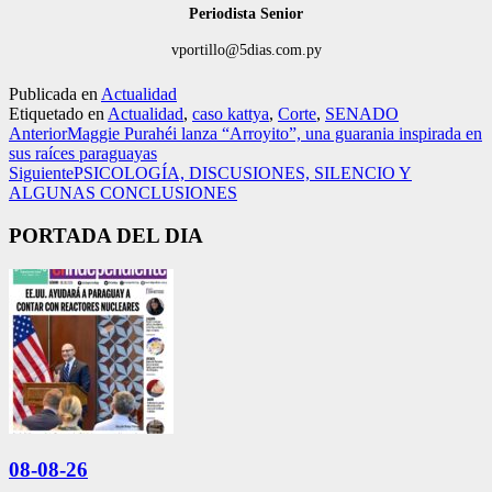
Periodista Senior
vportillo@5dias.com.py
Publicada en
Actualidad
Etiquetado en
Actualidad
,
caso kattya
,
Corte
,
SENADO
Anterior
Maggie Purahéi lanza “Arroyito”, una guarania inspirada en
sus raíces paraguayas
Siguiente
PSICOLOGÍA, DISCUSIONES, SILENCIO Y
ALGUNAS CONCLUSIONES
PORTADA DEL DIA
08-08-26