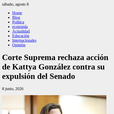
Saltar
sábado, agosto 8
al
El Independiente
El independiente Libre y Transparente
Home
contenido
Blog
Política
economía
Actualidad
Educación
Internacionales
Opinión
Corte Suprema rechaza acción
de Kattya González contra su
expulsión del Senado
8 junio, 2026