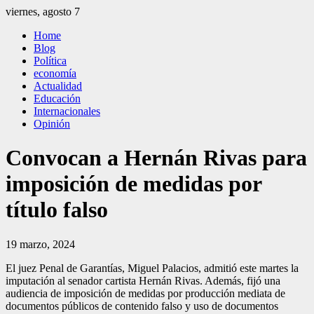
Saltar
viernes, agosto 7
al
El Independiente
El independiente Libre y Transparente
Home
contenido
Blog
Política
economía
Actualidad
Educación
Internacionales
Opinión
Convocan a Hernán Rivas para
imposición de medidas por
título falso
19 marzo, 2024
El juez Penal de Garantías, Miguel Palacios, admitió este martes la
imputación al senador cartista Hernán Rivas. Además, fijó una
audiencia de imposición de medidas por producción mediata de
documentos públicos de contenido falso y uso de documentos