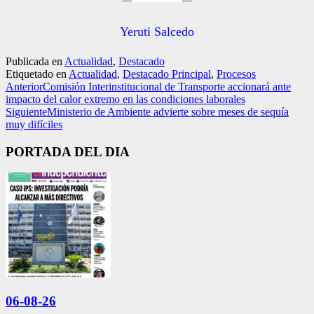
Yeruti Salcedo
Publicada en
Actualidad
,
Destacado
Etiquetado en
Actualidad
,
Destacado Principal
,
Procesos
Anterior
Comisión Interinstitucional de Transporte accionará ante
impacto del calor extremo en las condiciones laborales
Siguiente
Ministerio de Ambiente advierte sobre meses de sequía
muy difíciles
PORTADA DEL DIA
06-08-26