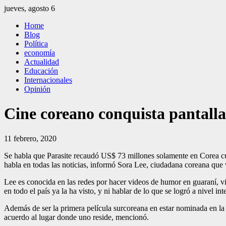
Saltar
jueves, agosto 6
al
El Independiente
El independiente Libre y Transparente
Home
contenido
Blog
Política
economía
Actualidad
Educación
Internacionales
Opinión
Cine coreano conquista pantalla
11 febrero, 2020
Se habla que Parasite recaudó US$ 73 mi­llones solamente en Corea cuan
habla en todas las noticias, in­formó Sora Lee, ciudadana coreana que
Lee es conocida en las redes por hacer videos de humor en guaraní, v
en todo el país ya la ha visto, y ni hablar de lo que se logró a nivel int
Además de ser la primera película surcoreana en estar nominada en la 
acuerdo al lugar donde uno reside, mencionó.