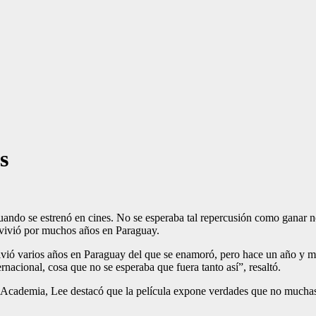
s
do se es­trenó en cines. No se espera­ba tal repercusión como ga­nar no
 vivió por mu­chos años en Paraguay.
ivió varios años en Paraguay del que se enamoró, pero hace un año y m
ernacional, cosa que no se esperaba que fue­ra tanto así”, resaltó.
Aca­demia, Lee destacó que la película expone verdades que no muchas ve