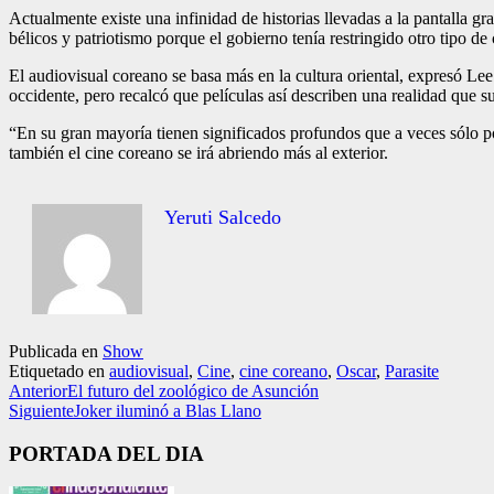
Actualmente existe una infinidad de historias lle­vadas a la pantalla g
bélicos y patriotismo porque el gobierno tenía restringido otro tipo de 
El audiovisual coreano se basa más en la cultu­ra oriental, expresó L
occidente, pero recalcó que películas así describen una realidad que 
“En su gran mayoría tie­nen significados profun­dos que a veces sólo
también el cine corea­no se irá abriendo más al exterior.
Yeruti Salcedo
Publicada en
Show
Etiquetado en
audiovisual
,
Cine
,
cine coreano
,
Oscar
,
Parasite
Anterior
El futuro del zoológico de Asunción
Siguiente
Joker iluminó a Blas Llano
PORTADA DEL DIA