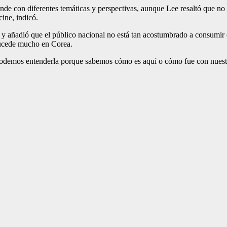
rande con diferentes temáticas y perspectivas, aunque Lee resaltó que no s
cine, indicó.
ee y añadió que el público nacional no está tan acos­tumbrado a consumi
sucede mucho en Co­rea.
 po­demos entenderla porque sabemos cómo es aquí o cómo fue con nuestr