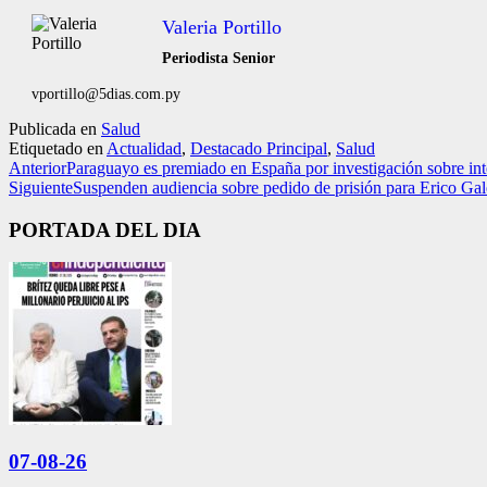
Valeria Portillo
Periodista Senior
vportillo@5dias.com.py
Publicada en
Salud
Etiquetado en
Actualidad
,
Destacado Principal
,
Salud
Anterior
Paraguayo es premiado en España por investigación sobre intel
Siguiente
Suspenden audiencia sobre pedido de prisión para Erico Ga
PORTADA DEL DIA
07-08-26