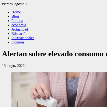
Saltar
viernes, agosto 7
al
El Independiente
El independiente Libre y Transparente
Home
contenido
Blog
Política
economía
Actualidad
Educación
Internacionales
Opinión
Alertan sobre elevado consumo d
13 mayo, 2026