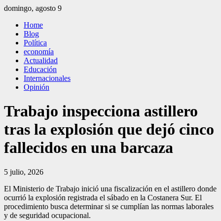
Saltar
domingo, agosto 9
al
El Independiente
El independiente Libre y Transparente
Home
contenido
Blog
Política
economía
Actualidad
Educación
Internacionales
Opinión
Trabajo inspecciona astillero
tras la explosión que dejó cinco
fallecidos en una barcaza
5 julio, 2026
El Ministerio de Trabajo inició una fiscalización en el astillero donde
ocurrió la explosión registrada el sábado en la Costanera Sur. El
procedimiento busca determinar si se cumplían las normas laborales
y de seguridad ocupacional.