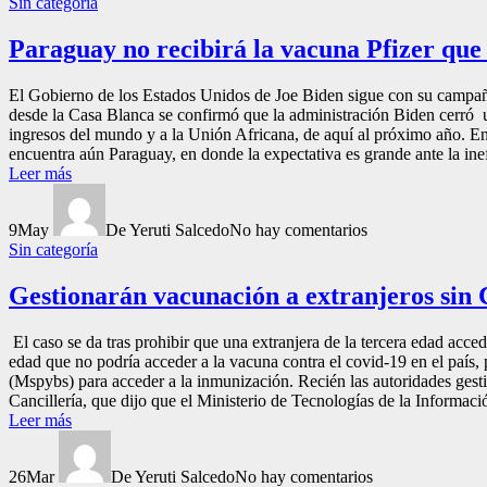
Sin categoría
Paraguay no recibirá la vacuna Pfizer qu
El Gobierno de los Estados Unidos de Joe Biden sigue con su campaña
desde la Casa Blanca se confirmó que la administración Biden cerró un
ingresos del mundo y a la Unión Africana, de aquí al próximo año. En l
encuentra aún Paraguay, en donde la expectativa es grande ante la in
Leer más
9
May
De Yeruti Salcedo
No hay comentarios
Sin categoría
Gestionarán vacunación a extranjeros sin 
El caso se da tras prohibir que una extranjera de la tercera edad acce
edad que no podría acceder a la vacuna contra el covid-19 en el país, 
(Mspybs) para acceder a la inmunización. Recién las autoridades gestio
Cancillería, que dijo que el Ministerio de Tecnologías de la Informaci
Leer más
26
Mar
De Yeruti Salcedo
No hay comentarios