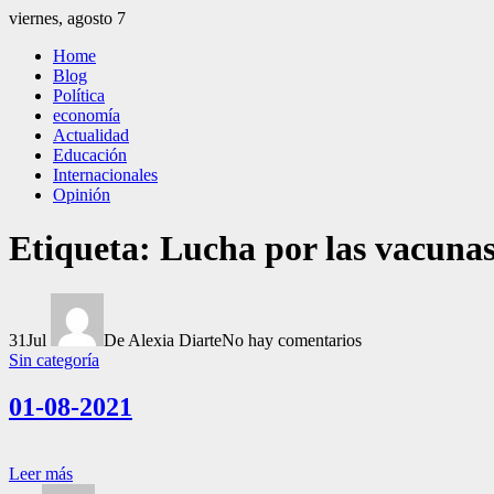
Saltar
viernes, agosto 7
al
El Independiente
El independiente Libre y Transparente
Home
contenido
Blog
Política
economía
Actualidad
Educación
Internacionales
Opinión
Etiqueta:
Lucha por las vacuna
31
Jul
De Alexia Diarte
No hay comentarios
Sin categoría
01-08-2021
Leer más