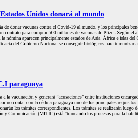
e Estados Unidos donará al mundo
 de donar vacunas contra el Covid-19 al mundo, y los principales bene
 contrato para comprar 500 millones de vacunas de Pfizer. Según el anu
a nómina aparecen principalmente estados de Asia, África e islas del Ca
eficacia del Gobierno Nacional se conseguir biológicos para inmunizar 
C.I paraguaya
da a la vacunación y generará “acusaciones” entre instituciones encargad
por no contar con la cédula paraguaya uno de los principales requisitos
narán los trámites correspondientes. Los trámites se realizarán luego de
ón y Comunicación (MITIC) está “trancando los procesos para la habilita