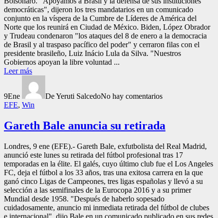
Bolsonaro. "Apoyamos a Brasil y la defensa de sus instituciones
democráticas", dijeron los tres mandatarios en un comunicado
conjunto en la víspera de la Cumbre de Líderes de América del
Norte que los reunirá en Ciudad de México. Biden, López Obrador
y Trudeau condenaron "los ataques del 8 de enero a la democracia
de Brasil y al traspaso pacífico del poder" y cerraron filas con el
presidente brasileño, Luiz Inácio Lula da Silva. "Nuestros
Gobiernos apoyan la libre voluntad ...
Leer más
9
Ene
De Yeruti Salcedo
No hay comentarios
EFE
,
Win
Gareth Bale anuncia su retirada
Londres, 9 ene (EFE).- Gareth Bale, exfutbolista del Real Madrid,
anunció este lunes su retirada del fútbol profesional tras 17
temporadas en la élite. El galés, cuyo último club fue el Los Angeles
FC, deja el fútbol a los 33 años, tras una exitosa carrera en la que
ganó cinco Ligas de Campeones, tres ligas españolas y llevó a su
selección a las semifinales de la Eurocopa 2016 y a su primer
Mundial desde 1958. "Después de haberlo sopesado
cuidadosamente, anuncio mi inmediata retirada del fútbol de clubes
e internacional", dijo Bale en un comunicado publicado en sus redes