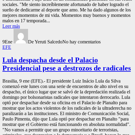
sociales. "Me siento increíblemente afortunado de haber logrado el
sueño de dedicarme al deporte que amo. Me ha dado algunos de los
mejores momentos de mi vida. Momentos muy buenos y momentos
malos en 17 temporada...
Leer más
9
Ene
De Yeruti Salcedo
No hay comentarios
EFE
Lula despacha desde el Palacio
Presidencial pese a destrozos de radicales
Brasilia, 9 ene (EFE).- El presidente Luiz Inácio Lula da Silva
comenzó este lunes con una serie de encuentros de alto nivel en su
despacho, el único lugar que se salvó de la depredación realizada el
domingo por bolsonaristas radicales que intentaron derrocarlo. Lula
optó por despachar desde su oficina en el Palacio de Planalto para
mostrar que los actos violentos de los radicales de la ultraderecha no
paralizarán a las instituciones. El ministro de Comunicación Social,
Paulo Pimenta, dijo que Lula optó por despachar en Planalto "para
mostrar que el Gobierno está funcionando en absoluta normalidad".
"No vamos a permitir que un grupo minoritario de terroristas,