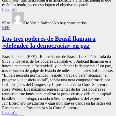
criminales, que desprecian a la democracia y a Brasil, hagan lo que
están haciendo, y con eso logren el objetivo de parali...
Leer más
9
Ene
De Yeruti Salcedo
No hay comentarios
EFE
Los tres poderes de Brasil llaman a
«defender la democracia» en paz
Brasilia, 9 ene (EFE).- El presidente de Brasil, Luiz Inácio Lula da
Silva, y los jefes de los poderes Legislativo y Judicial llamaron este
lunes a mantener la "serenidad" y "defender la democracia" en paz,
tras el intento de golpe de Estado de miles de radicales bolsonaristas.
"El país necesita normalidad, respeto y trabajo para" alcanzar "el
progreso y la justicia social", señala una nota conjunta firmada por
Lula, los jefes del Congreso y la presidenta de la Corte Suprema,
Rosa Weber. Los máximos representantes de los tres poderes se
reunieron este lunes para analizar la grave crisis vivida en la capital
brasileña el domingo, cuando miles de seguidores del expresidente
Jair Bolsonaro invadieron y causaron graves daños en las sedes del
Parlamento, la Presidencia y la Corte Suprema....
Leer más