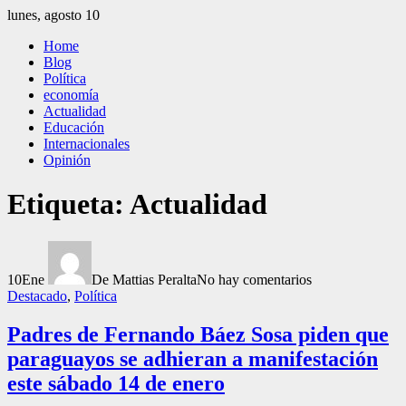
Saltar
lunes, agosto 10
al
El Independiente
El independiente Libre y Transparente
Home
contenido
Blog
Política
economía
Actualidad
Educación
Internacionales
Opinión
Etiqueta:
Actualidad
10
Ene
De Mattias Peralta
No hay comentarios
Destacado
,
Política
Padres de Fernando Báez Sosa piden que
paraguayos se adhieran a manifestación
este sábado 14 de enero