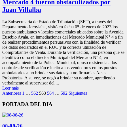
Mercado 4 fueron obstaculizados por
Juan Villalba
La Subsecretaría de Estado de Tributación (SET), a través del
Departamento Jeroviaha, visitó en fecha 05 de enero de 2023 los
puestos ambulantes y locales comerciales ubicados sobre la Avenida
Eusebio Ayala, en inmediaciones del Mercado Municipal N° 4 a fin
de realizar procedimientos persuasivos con la finalidad de verificar
los datos declarados en el RUC y la correcta utilización de
Comprobantes de Venta. Durante la verificación, una persona que se
identificó como el director Municipal del Mercado N° 4, en
acompañamiento de la Policía Municipal, opuso resistencia a los
controles de verificación e incitó a los vendedores en los puestos
ambulatorios a no brindar sus datos y a no firmar las Actas
Probatorias. A su vez, se negó a brindar su nombre, agrediendo
verbalmente al supervisor del ...
Leer más
Paginación
Anteriores
1
…
562
563
564
…
592
Siguientes
de
PORTADA DEL DIA
entradas
08-08-26