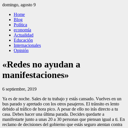
Saltar
domingo, agosto 9
al
El Independiente
El independiente Libre y Transparente
Home
contenido
Blog
Política
economía
Actualidad
Educación
Internacionales
Opinión
«Redes no ayudan a
manifestaciones»
6 septiembre, 2019
Ya es de noche. Sales de tu trabajo y estás cansado. Vuelves en un
bus parado y apretado con los otros pasajeros. El tránsito es lento
debido al tráfico de hora pico. A pesar de ello no irás directo a tu
casa. Debes hacer una última parada. Decides quedarte a
manifestarte junto a unas 20 a 30 personas que piensan igual a ti. En
reclamo de decisiones del gobierno que estás seguro atentan contra