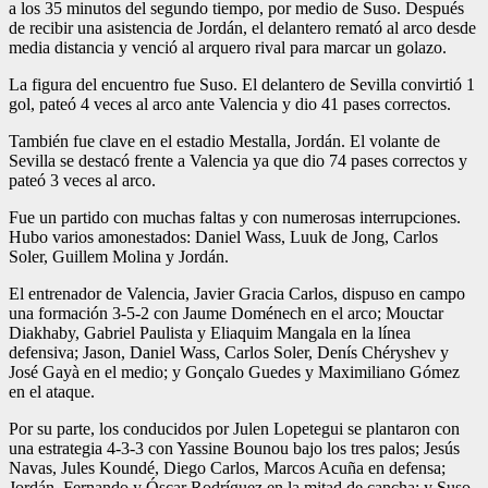
a los 35 minutos del segundo tiempo, por medio de Suso. Después
de recibir una asistencia de Jordán, el delantero remató al arco desde
media distancia y venció al arquero rival para marcar un golazo.
La figura del encuentro fue Suso. El delantero de Sevilla convirtió 1
gol, pateó 4 veces al arco ante Valencia y dio 41 pases correctos.
También fue clave en el estadio Mestalla, Jordán. El volante de
Sevilla se destacó frente a Valencia ya que dio 74 pases correctos y
pateó 3 veces al arco.
Fue un partido con muchas faltas y con numerosas interrupciones.
Hubo varios amonestados: Daniel Wass, Luuk de Jong, Carlos
Soler, Guillem Molina y Jordán.
El entrenador de Valencia, Javier Gracia Carlos, dispuso en campo
una formación 3-5-2 con Jaume Doménech en el arco; Mouctar
Diakhaby, Gabriel Paulista y Eliaquim Mangala en la línea
defensiva; Jason, Daniel Wass, Carlos Soler, Denís Chéryshev y
José Gayà en el medio; y Gonçalo Guedes y Maximiliano Gómez
en el ataque.
Por su parte, los conducidos por Julen Lopetegui se plantaron con
una estrategia 4-3-3 con Yassine Bounou bajo los tres palos; Jesús
Navas, Jules Koundé, Diego Carlos, Marcos Acuña en defensa;
Jordán, Fernando y Óscar Rodríguez en la mitad de cancha; y Suso,