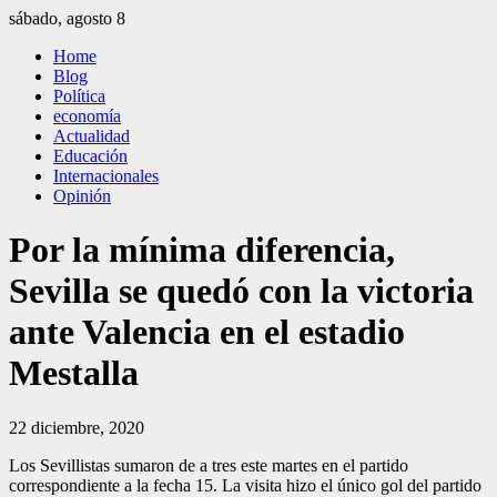
Saltar
sábado, agosto 8
al
El Independiente
El independiente Libre y Transparente
Home
contenido
Blog
Política
economía
Actualidad
Educación
Internacionales
Opinión
Por la mínima diferencia,
Sevilla se quedó con la victoria
ante Valencia en el estadio
Mestalla
22 diciembre, 2020
Los Sevillistas sumaron de a tres este martes en el partido
correspondiente a la fecha 15. La visita hizo el único gol del partido