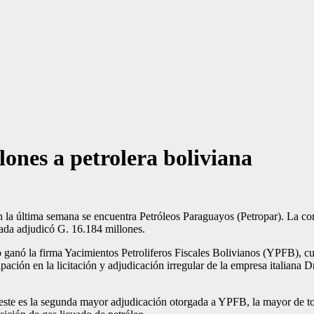
lones a petrolera boliviana
en la última semana se encuentra Petróleos Paraguayos (Petropar). La co
vada adjudicó G. 16.184 millones.
o ganó la firma Yacimientos Petro­liferos Fiscales Bolivianos (YPFB), cu
ión en la licitación y adjudicación irregular de la empresa italiana Drill
, este es la segunda mayor adju­dicación otorgada a YPFB, la mayor de t