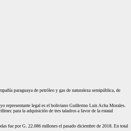
mpañía paraguaya de petróleo y gas de naturaleza se­mipública, de
yo represen­tante legal es el boliviano Guillermo Luis Acha Mo­rales.
mec para la adquisi­ción de tres taladros a fa­vor de la estatal
odas fue por G. 22.086 millones el pa­sado diciembre de 2018. En total