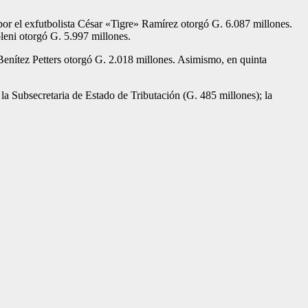
por el exfutbolista César «Tigre» Ramírez otorgó G. 6.087 millones.
oleni otorgó G. 5.997 millones.
n Benítez Petters otorgó G. 2.018 millones. Asimis­mo, en quinta
a Sub­secretaria de Estado de Tributación (G. 485 mi­llones); la