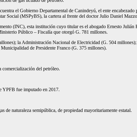
isición de gas licuado de petróleo.
ncuentra el Gobierno Departamental de Canin­deyú, el ente encabezado 
star So­cial (MSPyBS), la cartera al frente del doctor Julio Daniel Mazz
Cemento (INC), esta ins­titución cuyo titular es el abogado Ernesto Juliá
Ministerio Público – Fiscalía que otorgó G. 781 millones.
lo­nes); la Administración Nacional de Electricidad (G. 504 millones); l
a Municipalidad de Presidente Franco (G. 375 millones).
comercialización del petróleo.
de YPFB fue imputado en 2017.
 de naturaleza semipública, de propiedad mayoritariamente estatal.