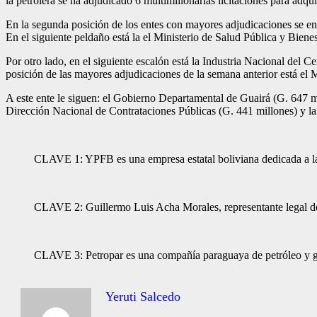
la petrolera se ha adjudicado 6 multimi­llonarias licitaciones para adqu
En la segunda posición de los entes con mayo­res adjudicaciones se e
En el siguiente peldaño está la el Ministerio de Salud Pública y Biene
Por otro lado, en el si­guiente escalón está la Industria Nacional del 
posición de las mayores adjudicacio­nes de la semana anterior está el 
A este ente le siguen: el Gobierno Departamental de Guairá (G. 647 mil
Dirección Na­cional de Contrataciones Públicas (G. 441 millones) y l
CLAVE 1: YPFB es una empresa estatal boliviana dedicada a la 
CLAVE 2: Guillermo Luis Acha Morales, representante legal 
CLAVE 3: Petropar es una compañía paraguaya de petróleo y gas
Yeruti Salcedo