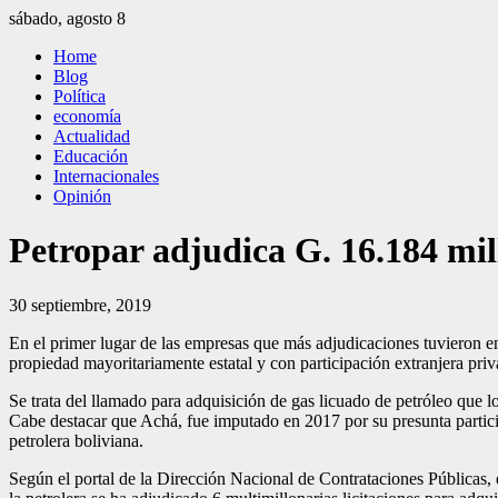
Saltar
sábado, agosto 8
al
El Independiente
El independiente Libre y Transparente
Home
contenido
Blog
Política
economía
Actualidad
Educación
Internacionales
Opinión
Petropar adjudica G. 16.184 mil
30 septiembre, 2019
En el primer lu­gar de las em­presas que más adjudicaciones tuvieron 
propiedad mayoritariamente estatal y con participación ex­tranjera pri
Se trata del llamado para adquisición de gas licuado de petróleo que l
Cabe destacar que Achá, fue imputado en 2017 por su presunta par­ticipac
petrolera boliviana.
Según el portal de la Di­rección Nacional de Con­trataciones Públicas