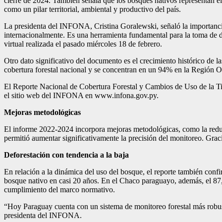
cierre de 2024. También señala que los bosques nativos representan el 
como un pilar territorial, ambiental y productivo del país.
La presidenta del INFONA, Cristina Goralewski, señaló la importancia e
internacionalmente. Es una herramienta fundamental para la toma de dec
virtual realizada el pasado miércoles 18 de febrero.
Otro dato significativo del documento es el crecimiento histórico de l
cobertura forestal nacional y se concentran en un 94% en la Región O
El Reporte Nacional de Cobertura Forestal y Cambios de Uso de la Tier
el sitio web del INFONA en www.infona.gov.py.
Mejoras metodológicas
El informe 2022-2024 incorpora mejoras metodológicas, como la reducc
permitió aumentar significativamente la precisión del monitoreo. Graci
Deforestación con tendencia a la baja
En relación a la dinámica del uso del bosque, el reporte también confi
bosque nativo en casi 20 años. En el Chaco paraguayo, además, el 87,4
cumplimiento del marco normativo.
“Hoy Paraguay cuenta con un sistema de monitoreo forestal más robust
presidenta del INFONA.