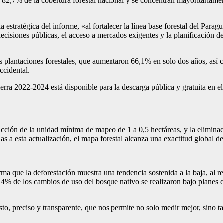
82,7% de la cobertura forestal nacional y se concentran mayoritariament
stratégica del informe, «al fortalecer la línea base forestal del Parag
isiones públicas, el acceso a mercados exigentes y la planificación de p
as plantaciones forestales, que aumentaron 66,1% en solo dos años, así c
ccidental.
ra 2022-2024 está disponible para la descarga pública y gratuita en el
ión de la unidad mínima de mapeo de 1 a 0,5 hectáreas, y la eliminació
as a esta actualización, el mapa forestal alcanza una exactitud global 
rma que la deforestación muestra una tendencia sostenida a la baja, al 
% de los cambios de uso del bosque nativo se realizaron bajo planes de u
o, preciso y transparente, que nos permite no solo medir mejor, sino t