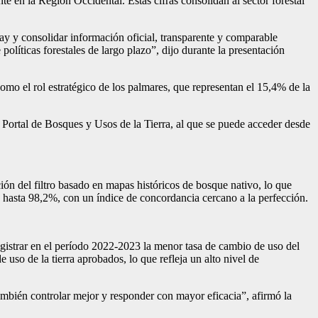
e en la Región Occidental. Estas cifras consolidan al sector forestal
uay y consolidar información oficial, transparente y comparable
olíticas forestales de largo plazo”, dijo durante la presentación
omo el rol estratégico de los palmares, que representan el 15,4% de la
 Portal de Bosques y Usos de la Tierra, al que se puede acceder desde
n del filtro basado en mapas históricos de bosque nativo, lo que
de hasta 98,2%, con un índice de concordancia cercano a la perfección.
registrar en el período 2022-2023 la menor tasa de cambio de uso del
so de la tierra aprobados, lo que refleja un alto nivel de
ambién controlar mejor y responder con mayor eficacia”, afirmó la