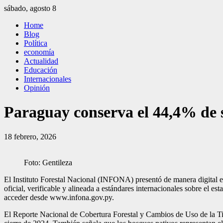
Saltar
sábado, agosto 8
al
El Independiente
El independiente Libre y Transparente
Home
contenido
Blog
Política
economía
Actualidad
Educación
Internacionales
Opinión
Paraguay conserva el 44,4% de s
18 febrero, 2026
Foto: Gentileza
El Instituto Forestal Nacional (INFONA) presentó de manera digital 
oficial, verificable y alineada a estándares internacionales sobre el es
acceder desde www.infona.gov.py.
El Reporte Nacional de Cobertura Forestal y Cambios de Uso de la Tie