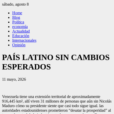
Saltar
sábado, agosto 8
al
El Independiente
El independiente Libre y Transparente
Home
contenido
Blog
Política
economía
Actualidad
Educación
Internacionales
Opinión
PAÍS LATINO SIN CAMBIOS
ESPERADOS
11 mayo, 2026
Venezuela tiene una extensión territorial de aproximadamente
916,445 km², allí viven 31 millones de personas que aún sin Nicolás
Maduro cómo su presidente siente que casi todo sigue igual.
las
autoridades estadounidenses prometieron “desatar la prosperidad” al