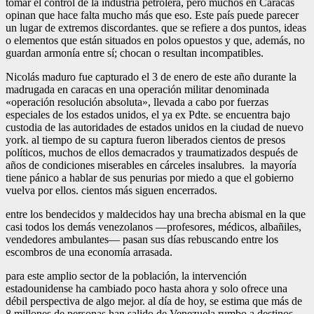
tomar el control de la industria petrolera, pero muchos en Caracas
opinan que hace falta mucho más que eso. Este país puede parecer
un lugar de extremos discordantes. que se refiere a dos puntos, ideas
o elementos que están situados en polos opuestos y que, además, no
guardan armonía entre sí; chocan o resultan incompatibles.
Nicolás maduro fue capturado el 3 de enero de este año durante la
madrugada en caracas en una operación militar denominada
«operación resolución absoluta», llevada a cabo por fuerzas
especiales de los estados unidos, el ya ex Pdte. se encuentra bajo
custodia de las autoridades de estados unidos en la ciudad de nuevo
york. al tiempo de su captura fueron liberados cientos de presos
políticos, muchos de ellos demacrados y traumatizados después de
años de condiciones miserables en cárceles insalubres. la mayoría
tiene pánico a hablar de sus penurias por miedo a que el gobierno
vuelva por ellos. cientos más siguen encerrados.
entre los bendecidos y maldecidos hay una brecha abismal en la que
casi todos los demás venezolanos —profesores, médicos, albañiles,
vendedores ambulantes— pasan sus días rebuscando entre los
escombros de una economía arrasada.
para este amplio sector de la población, la intervención
estadounidense ha cambiado poco hasta ahora y solo ofrece una
débil perspectiva de algo mejor. al día de hoy, se estima que más de
8 millones de personas han salido de Venezuela rumbo a destinos