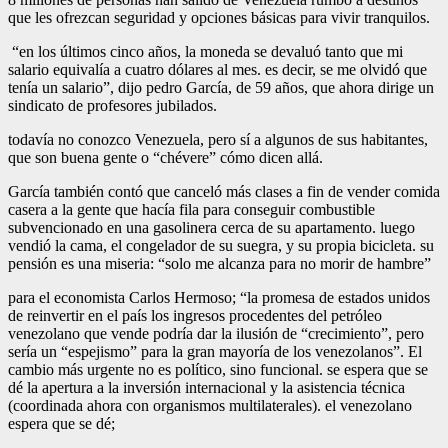
que les ofrezcan seguridad y opciones básicas para vivir tranquilos.
“en los últimos cinco años, la moneda se devaluó tanto que mi
salario equivalía a cuatro dólares al mes. es decir, se me olvidó que
tenía un salario”, dijo pedro García, de 59 años, que ahora dirige un
sindicato de profesores jubilados.
todavía no conozco Venezuela, pero sí a algunos de sus habitantes,
que son buena gente o “chévere” cómo dicen allá.
García también contó que canceló más clases a fin de vender comida
casera a la gente que hacía fila para conseguir combustible
subvencionado en una gasolinera cerca de su apartamento. luego
vendió la cama, el congelador de su suegra, y su propia bicicleta. su
pensión es una miseria: “solo me alcanza para no morir de hambre”
para el economista Carlos Hermoso; “la promesa de estados unidos
de reinvertir en el país los ingresos procedentes del petróleo
venezolano que vende podría dar la ilusión de “crecimiento”, pero
sería un “espejismo” para la gran mayoría de los venezolanos”. El
cambio más urgente no es político, sino funcional. se espera que se
dé la apertura a la inversión internacional y la asistencia técnica
(coordinada ahora con organismos multilaterales). el venezolano
espera que se dé;