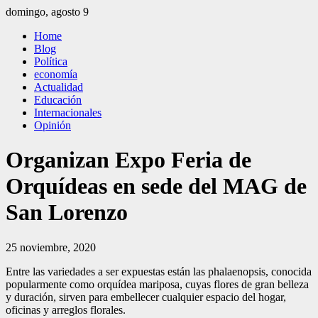
Saltar
domingo, agosto 9
al
El Independiente
El independiente Libre y Transparente
Home
contenido
Blog
Política
economía
Actualidad
Educación
Internacionales
Opinión
Organizan Expo Feria de
Orquídeas en sede del MAG de
San Lorenzo
25 noviembre, 2020
Entre las variedades a ser expuestas están las phalaenopsis, conocida
popularmente como orquídea mariposa, cuyas flores de gran belleza
y duración, sirven para embellecer cualquier espacio del hogar,
oficinas y arreglos florales.