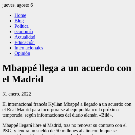
Saltar
jueves, agosto 6
al
El Independiente
El independiente Libre y Transparente
Home
contenido
Blog
Política
economía
Actualidad
Educación
Internacionales
Opinión
Mbappé llega a un acuerdo con
el Madrid
31 enero, 2022
El internacional francés Kyllian Mbappé a llegado a un acuerdo con
el Real Madrid para incorporarse al equipo blanco la próxima
temporada, según informaciones del diario alemán «Bild».
Mbappé llegará libre al Madrid, tras no renovar su contrato con el
PSG, y tendrá un sueldo de 50 millones al año con lo que se