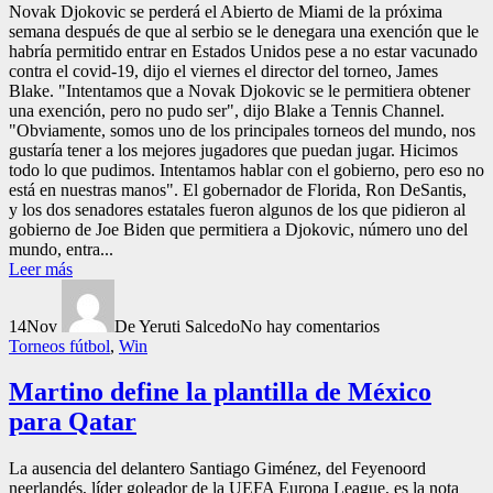
Novak Djokovic se perderá el Abierto de Miami de la próxima
semana después de que al serbio se le denegara una exención que le
habría permitido entrar en Estados Unidos pese a no estar vacunado
contra el covid-19, dijo el viernes el director del torneo, James
Blake. "Intentamos que a Novak Djokovic se le permitiera obtener
una exención, pero no pudo ser", dijo Blake a Tennis Channel.
"Obviamente, somos uno de los principales torneos del mundo, nos
gustaría tener a los mejores jugadores que puedan jugar. Hicimos
todo lo que pudimos. Intentamos hablar con el gobierno, pero eso no
está en nuestras manos". El gobernador de Florida, Ron DeSantis,
y los dos senadores estatales fueron algunos de los que pidieron al
gobierno de Joe Biden que permitiera a Djokovic, número uno del
mundo, entra...
Leer más
14
Nov
De Yeruti Salcedo
No hay comentarios
Torneos fútbol
,
Win
Martino define la plantilla de México
para Qatar
La ausencia del delantero Santiago Giménez, del Feyenoord
neerlandés, líder goleador de la UEFA Europa League, es la nota