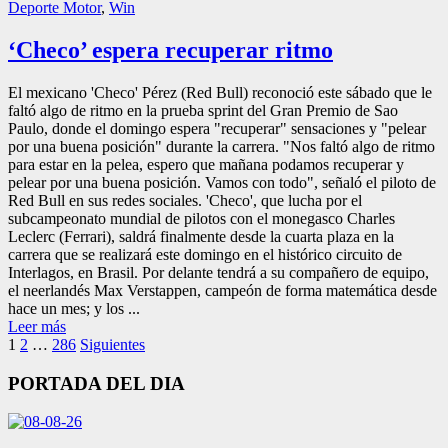
Deporte Motor
,
Win
‘Checo’ espera recuperar ritmo
El mexicano 'Checo' Pérez (Red Bull) reconoció este sábado que le
faltó algo de ritmo en la prueba sprint del Gran Premio de Sao
Paulo, donde el domingo espera "recuperar" sensaciones y "pelear
por una buena posición" durante la carrera. "Nos faltó algo de ritmo
para estar en la pelea, espero que mañana podamos recuperar y
pelear por una buena posición. Vamos con todo", señaló el piloto de
Red Bull en sus redes sociales. 'Checo', que lucha por el
subcampeonato mundial de pilotos con el monegasco Charles
Leclerc (Ferrari), saldrá finalmente desde la cuarta plaza en la
carrera que se realizará este domingo en el histórico circuito de
Interlagos, en Brasil. Por delante tendrá a su compañero de equipo,
el neerlandés Max Verstappen, campeón de forma matemática desde
hace un mes; y los ...
Leer más
Paginación
1
2
…
286
Siguientes
de
PORTADA DEL DIA
entradas