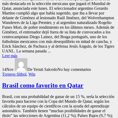
más destacada en la selección mexicana que jugará el Mundial de
Qatar, anunciada este lunes. El seleccionador argentino Gerardo
Martino cumplió algo que había sugerido, que iba a llevar por
delante de Giménez al lesionado Raúl Jiménez, del Wolverhampton
Wanderers de la Liga Premier, y al argentino naturalizado Rogelio
Funes Mori, de pobre rendimiento en los últimos meses. Además de
Giménez, el entrenador dejó fuera de su lista de convocados a los
centrocampistas Diego Lainez, del Braga portugués, uno de los
futbolistas mexicanos con más desequilibrio en mitad de cancha, y
Erick Sánchez, de Pachuca y al defensa Jesús Angulo, de los Tigres
UANL. La semana pasada ...
Leer más
14
Nov
De Yeruti Salcedo
No hay comentarios
Torneos fútbol
,
Win
Brasil como favorito en Qatar
Brasil, con una probabilidad de ganar de un 15 %, sería la selección
favorita para hacerse con la Copa del Mundo de Qatar, según los
cálculos de un equipo de científicos con la ayuda del aprendizaje
automático. También tienen “muchas posibilidades de ganar el
título” las selecciones de Argentina (11,2 %); Países Bajos (9,7 %);