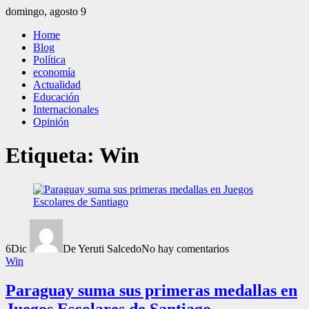
Saltar
domingo, agosto 9
al
El Independiente
El independiente Libre y Transparente
Home
contenido
Blog
Política
economía
Actualidad
Educación
Internacionales
Opinión
Etiqueta:
Win
6
Dic
De Yeruti Salcedo
No hay comentarios
Win
Paraguay suma sus primeras medallas en
Juegos Escolares de Santiago