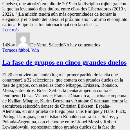
Chelsea, que aterrizó en julio de 2019 en la disciplina rojinegra, con
la que ha levantado diez títulos, entre ellos dos Libertadores (2019 y
2022). "¡La afición tendrá aún más oportunidades de honrar la
elegancia y el talento del lateral el próximo año!", afirmó el conjunto
carioca. Filipe Luís fue internacional con la selecci...
Leer más
14
Nov
De Yeruti Salcedo
No hay comentarios
Torneos fútbol
,
Win
La fase de grupos en cinco grandes duelos
El 20 de noviembre tendrá lugar el primer partido de la cita que
congregará a 32 selecciones, que contará con grandes duelos en la
fase de grupos, con estrellas como Mbappe, Erikssen, Ronaldo,
Messi, entre otros. Brasil-Serbia, la pentacampeona contra el
fenómeno Dusan Vlahovic; Francia-Dinamarca, la actual campeona
de Kyllian Mbappe, Karim Benzema y Antoine Griezmann contra la
asombrosa selección danesa de Christian Erikssen; España-
Alemania, en una prueba de fuego para Luis Enrique y Hansi Flick;
Portugal-Uruguay, con Cristiano Ronaldo contra Luis Suárez; y
Polonia-Argentina, con el choque entre Lionel Messi y Robert
Lewandowski, representan cinco grandes duelos de la fase de