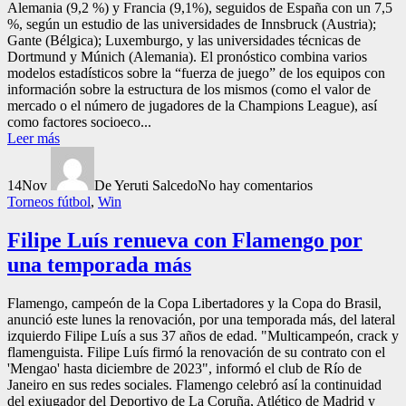
Alemania (9,2 %) y Francia (9,1%), seguidos de España con un 7,5
%, según un estudio de las universidades de Innsbruck (Austria);
Gante (Bélgica); Luxemburgo, y las universidades técnicas de
Dortmund y Múnich (Alemania). El pronóstico combina varios
modelos estadísticos sobre la “fuerza de juego” de los equipos con
información sobre la estructura de los mismos (como el valor de
mercado o el número de jugadores de la Champions League), así
como factores socioeco...
Leer más
14
Nov
De Yeruti Salcedo
No hay comentarios
Torneos fútbol
,
Win
Filipe Luís renueva con Flamengo por
una temporada más
Flamengo, campeón de la Copa Libertadores y la Copa do Brasil,
anunció este lunes la renovación, por una temporada más, del lateral
izquierdo Filipe Luís a sus 37 años de edad. "Multicampeón, crack y
flamenguista. Filipe Luís firmó la renovación de su contrato con el
'Mengao' hasta diciembre de 2023", informó el club de Río de
Janeiro en sus redes sociales. Flamengo celebró así la continuidad
del exjugador del Deportivo de La Coruña, Atlético de Madrid y