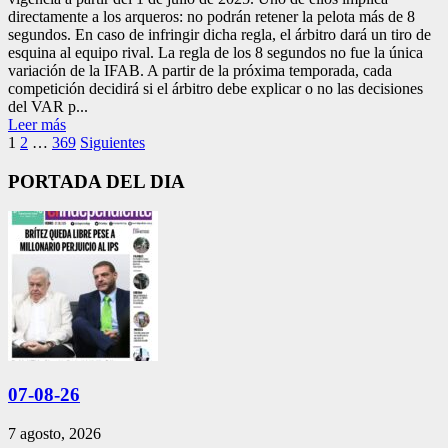
directamente a los arqueros: no podrán retener la pelota más de 8
segundos. En caso de infringir dicha regla, el árbitro dará un tiro de
esquina al equipo rival. La regla de los 8 segundos no fue la única
variación de la IFAB. A partir de la próxima temporada, cada
competición decidirá si el árbitro debe explicar o no las decisiones
del VAR p...
Leer más
Paginación
1
2
…
369
Siguientes
de
PORTADA DEL DIA
entradas
07-08-26
7 agosto, 2026