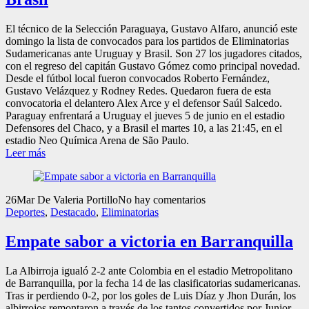
El técnico de la Selección Paraguaya, Gustavo Alfaro, anunció este
domingo la lista de convocados para los partidos de Eliminatorias
Sudamericanas ante Uruguay y Brasil. Son 27 los jugadores citados,
con el regreso del capitán Gustavo Gómez como principal novedad.
Desde el fútbol local fueron convocados Roberto Fernández,
Gustavo Velázquez y Rodney Redes. Quedaron fuera de esta
convocatoria el delantero Alex Arce y el defensor Saúl Salcedo.
Paraguay enfrentará a Uruguay el jueves 5 de junio en el estadio
Defensores del Chaco, y a Brasil el martes 10, a las 21:45, en el
estadio Neo Química Arena de São Paulo.
Leer más
26
Mar
De Valeria Portillo
No hay comentarios
Deportes
,
Destacado
,
Eliminatorias
Empate sabor a victoria en Barranquilla
La Albirroja igualó 2-2 ante Colombia en el estadio Metropolitano
de Barranquilla, por la fecha 14 de las clasificatorias sudamericanas.
Tras ir perdiendo 0-2, por los goles de Luis Díaz y Jhon Durán, los
albirrojos remontaron a través de los tantos convertidos por Junior