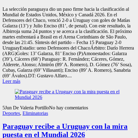
La selección paraguaya dio un paso firme hacia la clasificación al
Mundial de Estados Unidos, México y Canadá 2026. En el
Defensores del Chaco, venció 2-0 a Uruguay con goles de Matías
Galarza (13’) y Julio Enciso (81’, de penal). Con este resultado, la
Albirroja suma 24 puntos y se acerca a la clasificación. El próximo
martes enfrentará a Brasil en el Arena Corinthians de São Paulo,
desde las 21:45. Síntesis del partido – Fecha 15 Paraguay 2-0
UruguayEstadio: ueno Defensores del ChacoÁrbitro: Darío Herrera
(ARG)Goles: 13’ Galarza, 81’ Enciso (P)Amonestados: Galarza
(39’), Cáceres (68’) Paraguay: R. Fernández; Cáceres, Gómez,
Alderete, Alonso; Almirón (89’ A. Romero), D. Gómez (76’ Sosa),
Cubas, Galarza (69’ Villasanti); Enciso (89’ A. Romero), Sanabria
(69’ Ávalos).DT: Gustavo Alfaro....
Leer más
5
Jun
De Valeria Portillo
No hay comentarios
Deportes
,
Eliminatorias
Paraguay recibe a Uruguay con la mira
puesta en el Mundial 2026