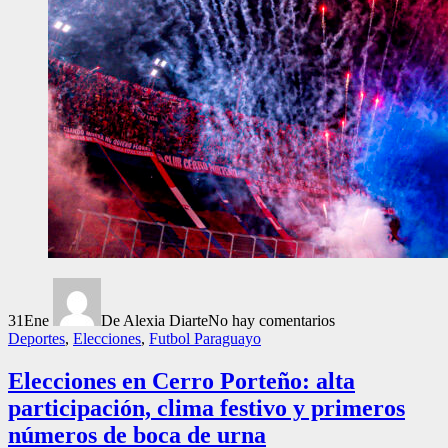
31
Ene
De Alexia Diarte
No hay comentarios
Deportes
,
Elecciones
,
Futbol Paraguayo
Elecciones en Cerro Porteño: alta
participación, clima festivo y primeros
números de boca de urna