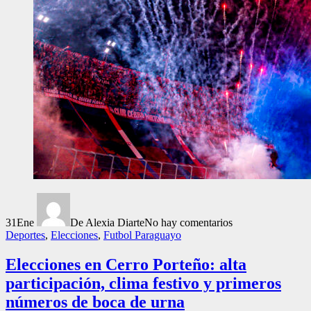
31
Ene
De Alexia Diarte
No hay comentarios
Deportes
,
Elecciones
,
Futbol Paraguayo
Elecciones en Cerro Porteño: alta
participación, clima festivo y primeros
números de boca de urna