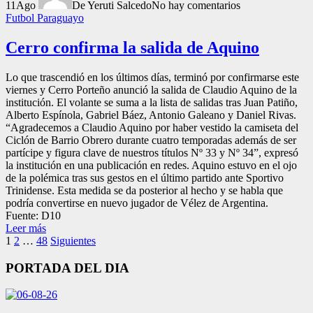
11
Ago
De Yeruti Salcedo
No hay comentarios
Futbol Paraguayo
Cerro confirma la salida de Aquino
Lo que trascendió en los últimos días, terminó por confirmarse este
viernes y Cerro Porteño anunció la salida de Claudio Aquino de la
institución. El volante se suma a la lista de salidas tras Juan Patiño,
Alberto Espínola, Gabriel Báez, Antonio Galeano y Daniel Rivas.
“Agradecemos a Claudio Aquino por haber vestido la camiseta del
Ciclón de Barrio Obrero durante cuatro temporadas además de ser
partícipe y figura clave de nuestros títulos Nº 33 y Nº 34”, expresó
la institución en una publicación en redes. Aquino estuvo en el ojo
de la polémica tras sus gestos en el último partido ante Sportivo
Trinidense. Esta medida se da posterior al hecho y se habla que
podría convertirse en nuevo jugador de Vélez de Argentina.
Fuente: D10
Leer más
Paginación
1
2
…
48
Siguientes
de
PORTADA DEL DIA
entradas