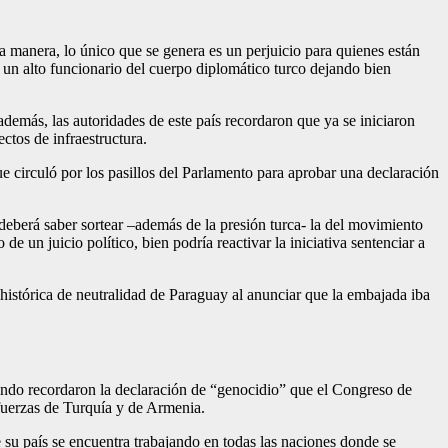
ta manera, lo único que se genera es un perjuicio para quienes están
o un alto funcionario del cuerpo di­plomático turco dejando bien
más, las autoridades de este país re­cordaron que ya se inicia­ron
ctos de infraestructura.
 cir­culó por los pasillos del Parlamento para aprobar una declaración
de­berá saber sortear –además de la presión turca- la del movimiento
 un juicio político, bien podría reactivar la inicia­tiva sentenciar a
n histórica de neutralidad de Paraguay al anunciar que la embajada iba
ndo re­cordaron la declaración de “genocidio” que el Congre­so de
fuerzas de Turquía y de Armenia.
de su país se encuentra trabajando en todas las naciones donde se