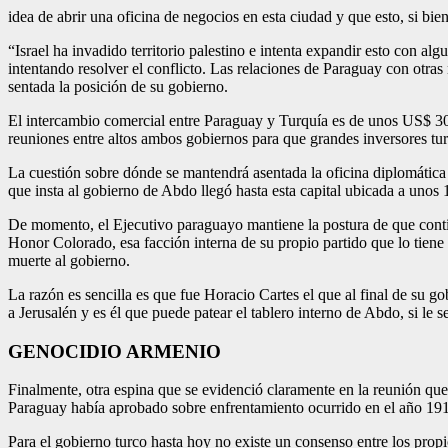
idea de abrir una oficina de negocios en esta ciudad y que esto, si bie
“Israel ha invadido terri­torio palestino e intenta expandir esto con 
intentando resolver el conflicto. Las relacio­nes de Paraguay con otras
sentada la posición de su gobierno.
El intercambio comercial entre Paraguay y Turquía es de unos US$ 300 
reuniones entre altos ambos gobiernos para que grandes inversores turc
La cuestión sobre dónde se mantendrá asentada la oficina diplomática 
que insta al gobierno de Abdo llegó hasta esta capital ubicada a unos
De momento, el Ejecuti­vo paraguayo mantiene la postura de que conti­
Honor Colo­rado, esa facción interna de su propio partido que lo tiene a
muerte al gobierno.
La razón es sencilla es que fue Horacio Cartes el que al final de su g
a Jerusalén y es él que puede patear el tablero in­terno de Abdo, si le s
GENOCIDIO ARMENIO
Finalmente, otra espina que se evidenció clara­mente en la reunión qu
Paraguay había apro­bado sobre enfrentamiento ocurrido en el año 19
Para el gobierno turco hasta hoy no existe un consenso entre los propio