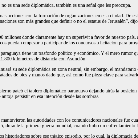
n no es una sede diplomática, también es una señal que les preo­cupa.
algunas acciones con la formación de organizaciones en esta ciudad. De es
 naciones son más grandes que definir o no el estatus de Jerusalén”, dij
millo­nes donde claramente hay un superávit a favor de nuestro país, ade
os puedan empezar a parti­cipar de los concursos a licitación para proye
para­guaya tiene un trasfondo político y económico. Y el mero rumor que
 11.800 kilómetros de distancia con Asunción.
nuará su sede diplomática en zona neutral, sin em­bargo, el mandatario 
tados de pies y ma­nos dado que, así como fue pieza clave para salvarlo de
obierno pa­teó el tablero diplomático paraguayo dejando atrás la posició
e anto­ja persistir en esa intención desde las sombras.
e mantuvieron las autorida­des con los comunicadores nacionales fue cua
15, durante la primera guerra mundial, cuando hubo un enfrentamiento 
s historiadores sobre ese trá­gico episodio, por lo cual, la diplomacia 