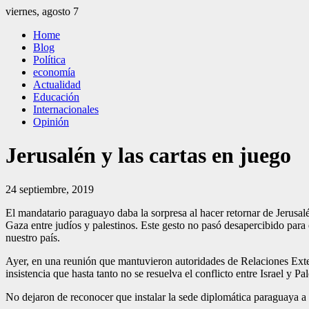
Saltar
viernes, agosto 7
al
El Independiente
El independiente Libre y Transparente
Home
contenido
Blog
Política
economía
Actualidad
Educación
Internacionales
Opinión
Jerusalén y las cartas en juego
24 septiembre, 2019
El mandatario paraguayo daba la sorpresa al hacer retornar de Jerusalé
Gaza entre judíos y palestinos. Este gesto no pasó desapercibido para e
nuestro país.
Ayer, en una reunión que mantuvieron autoridades de Relaciones Exteri
insistencia que hasta tanto no se resuelva el conflicto entre Israel y P
No dejaron de recono­cer que instalar la sede diplomática paraguaya a 