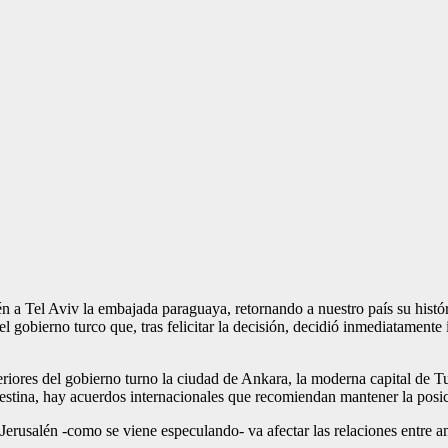
n a Tel Aviv la embajada paraguaya, retornando a nuestro país su históri
l gobierno turco que, tras felicitar la decisión, decidió inmediatamente 
ores del gobierno turno la ciudad de Ankara, la mo­derna capital de Tu
alestina, hay acuerdos internacionales que reco­miendan mantener la po­si
Jerusalén -como se viene especulando- va afectar las relaciones entre am