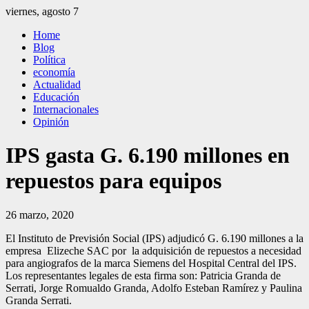
Saltar
viernes, agosto 7
al
El Independiente
El independiente Libre y Transparente
Home
contenido
Blog
Política
economía
Actualidad
Educación
Internacionales
Opinión
IPS gasta G. 6.190 millones en
repuestos para equipos
26 marzo, 2020
El Instituto de Previsión Social (IPS) adjudicó G. 6.190 millones a la
empresa Elizeche SAC por la adquisición de repuestos a necesidad
para angiografos de la marca Siemens del Hospital Central del IPS.
Los representantes legales de esta firma son: Patricia Granda de
Serrati, Jorge Romualdo Granda, Adolfo Esteban Ramírez y Paulina
Granda Serrati.