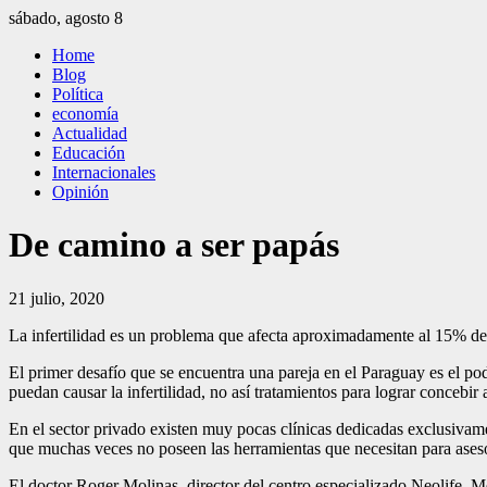
Saltar
sábado, agosto 8
al
El Independiente
El independiente Libre y Transparente
Home
contenido
Blog
Política
economía
Actualidad
Educación
Internacionales
Opinión
De camino a ser papás
21 julio, 2020
La infertilidad es un problema que afecta aproximadamente al 15% de
El primer desafío que se encuentra una pareja en el Paraguay es el pod
puedan causar la infertilidad, no así tratamientos para lograr concebir 
En el sector privado existen muy pocas clínicas dedicadas exclusivament
que muchas veces no poseen las herramientas que necesitan para aseso
El doctor Roger Molinas, director del centro especializado Neolife, M