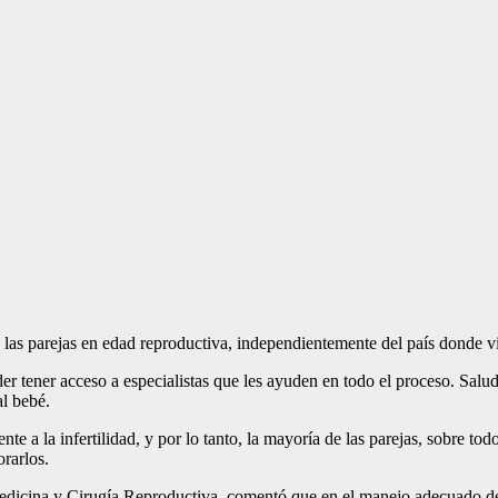
 las parejas en edad reproductiva, independientemente del país donde v
er tener acceso a especialistas que les ayuden en todo el proceso. Salu
al bebé.
e a la infertilidad, y por lo tanto, la mayoría de las parejas, sobre to
rarlos.
edicina y Cirugía Reproductiva, comentó que en el manejo adecuado de la