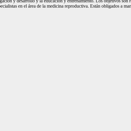
tigación y desarrollo y la educación y entrenamiento. Los objetivos son r
cialistas en el área de la medicina reproductiva. Están obligados a ma