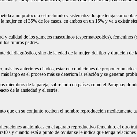
ometida a un protocolo estructurado y sistematizado que tenga como objet
en la mujer en el 35% de los casos, en ambos en un 15% y va a existir s
dad y calidad de los gametos masculinos (espermatozoides), femeninos (óv
en los futuros padres.
e del diagnóstico, sino de la edad de la mujer, del tipo y duración de la
nto, más los anteriores citados, estar en condiciones de proponer un ad
as más largo es el proceso más se deteriora la relación y se generan pro
os miembros de la pareja, sobre todo en países como el Paraguay donde e
cto de la ansiedad y el estrés.
iento que en su conjunto reciben el nombre reproducción medicamente asis
alteraciones anatómicas en el aparato reproductivo femenino, el otro tr
rafías y cuando está a punto de ovular se le indica que tenga relacione