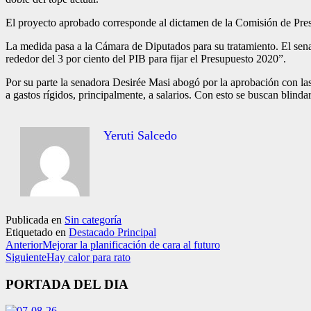
El proyecto aprobado co­rresponde al dictamen de la Comisión de Pre­su
La medida pasa a la Cámara de Diputados para su tratamiento. El senado
rededor del 3 por ciento del PIB para fijar el Pre­supuesto 2020”.
Por su parte la senadora Desirée Masi abogó por la aprobación con las 
a gastos rígidos, principal­mente, a salarios. Con esto se buscan blinda
Yeruti Salcedo
Publicada en
Sin categoría
Etiquetado en
Destacado Principal
Anterior
Mejorar la planificación de cara al futuro
Siguiente
Hay calor para rato
PORTADA DEL DIA