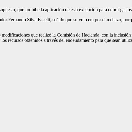
puesto, que prohíbe la aplicación de esta excep­ción para cubrir gastos 
r Fernando Silva Facetti, señaló que su voto era por el rechazo, porque 
modificaciones que rea­lizó la Comisión de Ha­cienda, con la inclusión 
r los recursos obtenidos a través del endeudamien­to para que sean utiliz