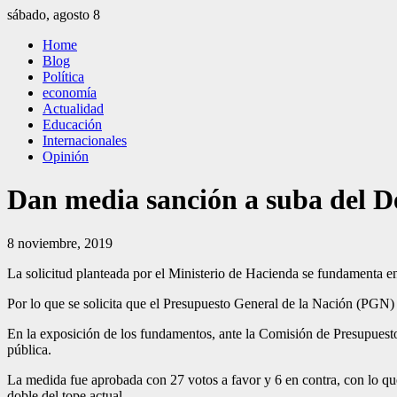
Saltar
sábado, agosto 8
al
El Independiente
El independiente Libre y Transparente
Home
contenido
Blog
Política
economía
Actualidad
Educación
Internacionales
Opinión
Dan media sanción a suba del Dé
8 noviembre, 2019
La solicitud planteada por el Ministerio de Hacienda se fundamenta en 
Por lo que se solicita que el Presupuesto General de la Nación (PGN)
En la exposición de los fundamentos, ante la Co­misión de Presupuesto
pública.
La medida fue aprobada con 27 votos a favor y 6 en contra, con lo que 
doble del tope actual.