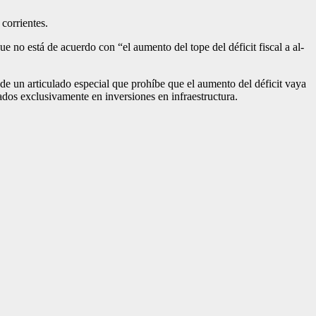
corrientes.
no está de acuer­do con “el aumento del tope del déficit fiscal a al­
de un articulado especial que prohíbe que el au­mento del déficit vaya
a­dos exclusivamente en inversiones en infraes­tructura.