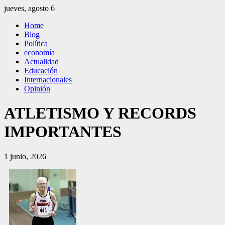
Saltar
jueves, agosto 6
al
El Independiente
El independiente Libre y Transparente
Home
contenido
Blog
Política
economía
Actualidad
Educación
Internacionales
Opinión
ATLETISMO Y RECORDS
IMPORTANTES
1 junio, 2026