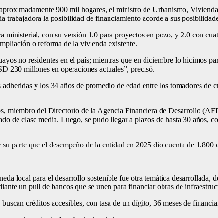
e aproximadamente 900 mil hogares, el ministro de Urbanismo, Viviend
a trabajadora la posibilidad de financiamiento acorde a sus posibilidade
tera ministerial, con su versión 1.0 para proyectos en pozo, y 2.0 con cu
mpliación o reforma de la vivienda existente.
yos no residentes en el país; mientras que en diciembre lo hicimos par
D 230 millones en operaciones actuales”, precisó.
as adheridas y los 34 años de promedio de edad entre los tomadores de 
alos, miembro del Directorio de la Agencia Financiera de Desarrollo (AFD
ado de clase media. Luego, se pudo llegar a plazos de hasta 30 años, co
or su parte que el desempeño de la entidad en 2025 dio cuenta de 1.80
da local para el desarrollo sostenible fue otra temática desarrollada, d
diante un pull de bancos que se unen para financiar obras de infraestru
 buscan créditos accesibles, con tasa de un dígito, 36 meses de financia