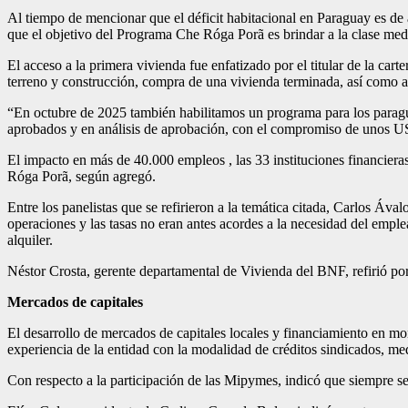
Al tiempo de mencionar que el déficit habitacional en Paraguay es d
que el objetivo del Programa Che Róga Porã es brindar a la clase medi
El acceso a la primera vivienda fue enfatizado por el titular de la car
terreno y construcción, compra de una vivienda terminada, así como a
“En octubre de 2025 también habilitamos un programa para los paragua
aprobados y en análisis de aprobación, con el compromiso de unos US
El impacto en más de 40.000 empleos , las 33 instituciones financier
Róga Porã, según agregó.
Entre los panelistas que se refirieron a la temática citada, Carlos Áv
operaciones y las tasas no eran antes acordes a la necesidad del emple
alquiler.
Néstor Crosta, gerente departamental de Vivienda del BNF, refirió p
Mercados de capitales
El desarrollo de mercados de capitales locales y financiamiento en mone
experiencia de la entidad con la modalidad de créditos sindicados, me
Con respecto a la participación de las Mipymes, indicó que siempre se