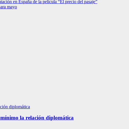
tación en España de la película “El precio del pasaje”
 para mayo
 mínimo la relación diplomática