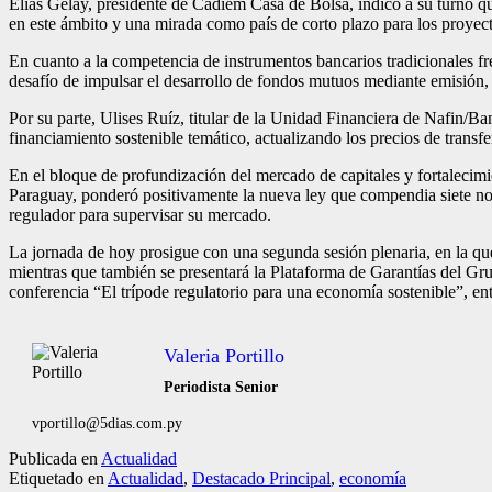
Elías Gelay, presidente de Cadiem Casa de Bolsa, indicó a su turno qu
en este ámbito y una mirada como país de corto plazo para los proyecto
En cuanto a la competencia de instrumentos bancarios tradicionales fre
desafío de impulsar el desarrollo de fondos mutuos mediante emisión, 
Por su parte, Ulises Ruíz, titular de la Unidad Financiera de Nafin
financiamiento sostenible temático, actualizando los precios de transf
En el bloque de profundización del mercado de capitales y fortalecim
Paraguay, ponderó positivamente la nueva ley que compendia siete norm
regulador para supervisar su mercado.
La jornada de hoy prosigue con una segunda sesión plenaria, en la qu
mientras que también se presentará la Plataforma de Garantías del Grup
conferencia “El trípode regulatorio para una economía sostenible”, ent
Valeria Portillo
Periodista Senior
vportillo@5dias.com.py
Publicada en
Actualidad
Etiquetado en
Actualidad
,
Destacado Principal
,
economía