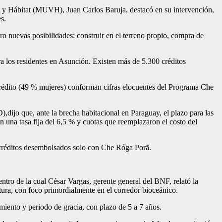
a y Hábitat (MUVH), Juan Carlos Baruja, destacó en su intervención,
s.
atro nuevas posibilidades: construir en el terreno propio, compra de
a los residentes en Asunción. Existen más de 5.300 créditos
crédito (49 % mujeres) conforman cifras elocuentes del Programa Che
),dijo que, ante la brecha habitacional en Paraguay, el plazo para las
n una tasa fija del 6,5 % y cuotas que reemplazaron el costo del
0 créditos desembolsados solo con Che Róga Porã.
entro de la cual César Vargas, gerente general del BNF, relató la
ctura, con foco primordialmente en el corredor bioceánico.
miento y periodo de gracia, con plazo de 5 a 7 años.