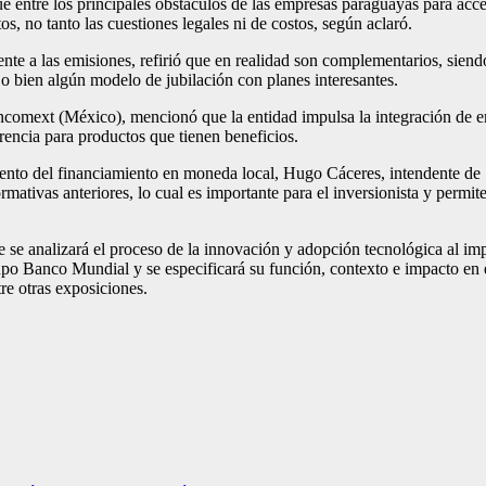
e entre los principales obstáculos de las empresas paraguayas para acce
s, no tanto las cuestiones legales ni de costos, según aclaró.
nte a las emisiones, refirió que en realidad son complementarios, siendo
o bien algún modelo de jubilación con planes interesantes.
/Bancomext (México), mencionó que la entidad impulsa la integración d
erencia para productos que tienen beneficios.
iento del financiamiento en moneda local, Hugo Cáceres, intendente de
ativas anteriores, lo cual es importante para el inversionista y permit
e se analizará el proceso de la innovación y adopción tecnológica al i
o Banco Mundial y se especificará su función, contexto e impacto en el 
re otras exposiciones.