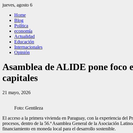
Saltar
jueves, agosto 6
al
El Independiente
El independiente Libre y Transparente
Home
contenido
Blog
Política
economía
Actualidad
Educación
Internacionales
Opinión
Asamblea de ALIDE pone foco en 
capitales
21 mayo, 2026
Foto: Gentileza
El acceso a la primera vivienda en Paraguay, con la experiencia del 
procesos, dentro de la 56.ª Asamblea General de la Asociación Latino
financiamiento en moneda local para el desarrollo sostenible.