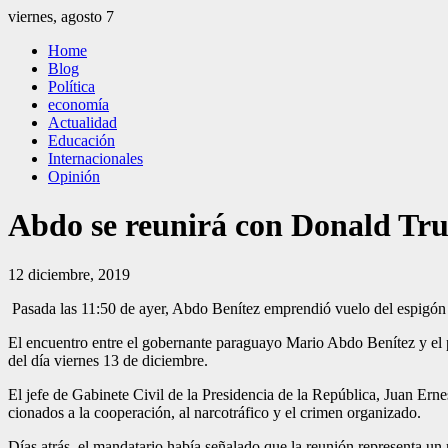
Saltar
viernes, agosto 7
al
El Independiente
El independiente Libre y Transparente
Home
contenido
Blog
Política
economía
Actualidad
Educación
Internacionales
Opinión
Abdo se reunirá con Donald T
12 diciembre, 2019
Pasada las 11:50 de ayer, Abdo Benítez emprendió vuelo del espigón p
El encuentro entre el go­bernante paraguayo Mario Abdo Benítez y el 
del día viernes 13 de diciembre.
El jefe de Gabinete Civil de la Presidencia de la Re­pública, Juan Ern
cionados a la cooperación, al narcotráfico y el crimen organizado.
Días atrás, el mandatario había señalado que la reu­nión representa un