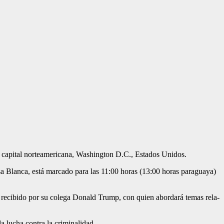
a capital nor­teamericana, Washington D.C., Estados Unidos.
a Blanca, está mar­cado para las 11:00 horas (13:00 horas paraguaya)
erá recibido por su colega Donald Trump, con quien abordará temas rela­
a lucha contra la criminalidad.