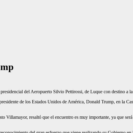
rump
re­sidencial del Aeropuerto Silvio Pettirossi, de Luque con destino a l
presiden­te de los Estados Unidos de América, Donald Trump, en la Cas
esto Vi­llamayor, resaltó que el en­cuentro es muy importante, ya que s
 recono­cimiento del gran esfuerzo que viene realizando su Go­bierno en l