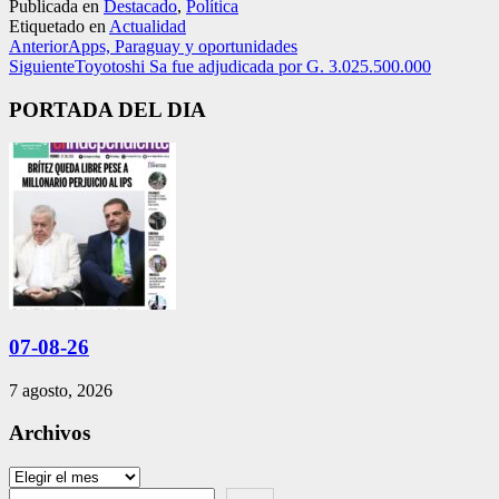
Publicada en
Destacado
,
Política
Etiquetado en
Actualidad
Anterior
Apps, Paraguay y oportunidades
Siguiente
Toyotoshi Sa fue adjudicada por G. 3.025.500.000
PORTADA DEL DIA
07-08-26
7 agosto, 2026
Archivos
Archivos
Search