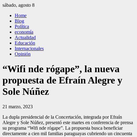
Saltar
sábado, agosto 8
al
El Independiente
El independiente Libre y Transparente
Home
contenido
Blog
Política
economía
Actualidad
Educación
Internacionales
Opinión
“Wifi nde rógape”, la nueva
propuesta de Efraín Alegre y
Sole Núñez
21 marzo, 2023
La dupla presidencial de la Concertación, integrada por Efraín
Alegre y Sole Núñez, presentó este martes en conferencia de prensa
su programa “Wifi nde rógape”. La propuesta busca beneficiar
directamente a cien mil familias paraguayas cubriendo un cincuenta