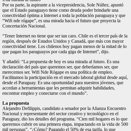
Por su parte, la aspirante a la vicepresidencia, Sole Núñez, apuntó
que el Estado paraguayo tiene como deuda poder brindarle una
conectividad óptima a Internet a toda la población paraguaya y que
“Wifi nde rógape”, es una mirada hacia el futuro que proyecta la
Concertación Nacional.
“Tener Internet no tiene que ser tan caro. Chile es el tercer país de la
región, después de Estados Unidos y Canadá, que más con mayor
conectividad tiene. Los chilenos hoy pagan menos de la mitad de lo
que pagan los paraguayos por cada giga de Internet”, dijo.
Y añadió: “La propuesta de hoy es una mirada al futuro. Es una
declaración del país que queremos ser, que deberíamos ser, que
merecemos ser. Wifi Nde Rógape es una política de empleo.
Facilitamos la participación en el mercado laboral global desde aquí,
desde el Paraguay. Es una oportunidad para nuestros jóvenes, que
accedan a herramientas que les permitan adquirir habilidades,
encontrar empleo y conectarse con el mundo”.
La propuesta
Alejandro Defilippis, candidato a senador por la Alianza Encuentro
Nacional y representante del sector creativo y tecnológico en el
Paraguay, dio los detalles del programa. “Cien mil hogares es lo que
queremos cubrir en una primera etapa, impactando en la vida de 500
mil personas”. “¿Cómo? Pagando el 50% de esa tarifa, lo que