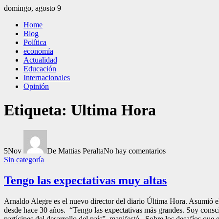
Saltar
domingo, agosto 9
al
El Independiente
El independiente Libre y Transparente
Home
contenido
Blog
Política
economía
Actualidad
Educación
Internacionales
Opinión
Etiqueta:
Ultima Hora
5
Nov
De Mattias Peralta
No hay comentarios
Sin categoría
Tengo las expectativas muy altas
Arnaldo Alegre es el nuevo director del diario Última Hora. Asumió e
desde hace 30 años. “Tengo las expectativas más grandes. Soy conscie
partícipes del desarrollo del país”, manifestó. Sobre los desafíos que