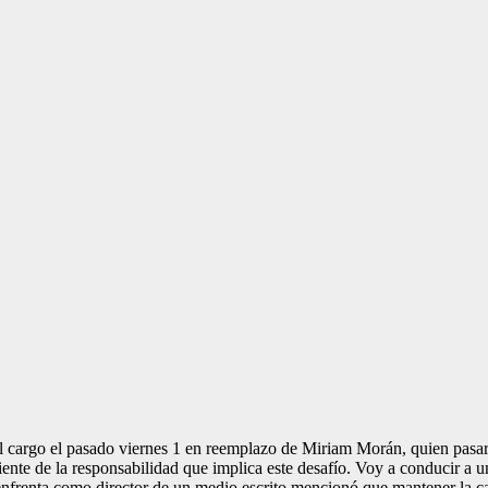
l cargo el pasado viernes 1 en reemplazo de Miriam Morán, quien pasar
nte de la responsabilidad que implica este desafío. Voy a conducir a 
 enfrenta como director de un medio escrito mencionó que mantener la ca