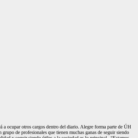
á a ocupar otros cargos dentro del diario. Alegre forma parte de ÚH
un grupo de profesionales que tienen muchas ganas de seguir siendo
lidad y seguir siendo útiles a la sociedad es lo principal. “Estamos