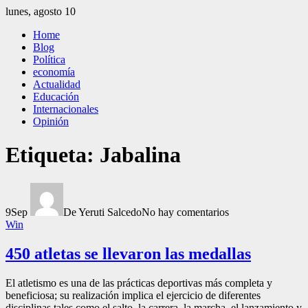
Saltar
lunes, agosto 10
al
El Independiente
El independiente Libre y Transparente
Home
contenido
Blog
Política
economía
Actualidad
Educación
Internacionales
Opinión
Etiqueta:
Jabalina
9
Sep
De Yeruti Salcedo
No hay comentarios
Win
450 atletas se llevaron las medallas
El atletismo es una de las prácticas deportivas más completa y
beneficiosa; su realización implica el ejercicio de diferentes
disciplinas tales como el salto, la carrera, la marcha, el lanzamiento y