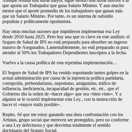
Aunque resulta una suma mayor, sigue siendo una suma inferior a la
que aporta un Trabajador que gana Salario Mínimo. Y aun mucho
menor que el aporte promedio de los trabajadores que ganan más
que un Salario Mínimo. Por tanto, es un sistema de subsidio
populista y políticamente oportunista.
Hay otras muchas razones que impidieron implementar esa Ley
desde 2010 hasta 2025. Pero hay una que es clave en este análisis: el
Seguro de Salud de IPS no está preparado para absorber un ingreso
masivo de Asegurados. Lamentablemente, no está preparado ni para
atender al 50% los Trabajadores Dependientes inscriptos a la fecha.
Vuelvo a la causa política de esta repentina implementación…
El Seguro de Salud de IPS ha venido soportando tantos golpes en la
actual administración por causa de la injerencia política partidaria,
corrupción, prebendarismo, nepotismo, amiguismo, tráfico de
influencia, ineficiencia, incapacidad de gestión, etc. etc., que el
Gobierno dio la orden de «hacer algo» que sea «bien visto». Y a
alguien se le ocurrió implementar esta Ley., con la instrucción de
hacer el «mayor ruido posible» .
Repito. Sé que me estoy ganando una dura confrontación con los
Artistas, grupo social que merecen ser protegidos, pero no conforme
a una Ley defectuosa y que desvirtua totalmente el sentido
doctrinario del Seguro Social.