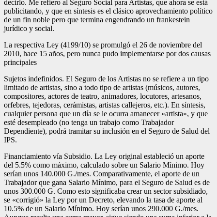
decirlo. Me refiero al Seguro Social para Artistas, que ahora se está
publicitando, y que en síntesis es el clásico aprovechamiento político
de un fin noble pero que termina engendrando un frankestein
jurídico y social.
La respectiva Ley (4199/10) se promulgó el 26 de noviembre del
2010, hace 15 años, pero nunca pudo implementarse por dos causas
principales
Sujetos indefinidos. El Seguro de los Artistas no se refiere a un tipo
limitado de artistas, sino a todo tipo de artistas (músicos, autores,
compositores, actores de teatro, animadores, locutores, artesanos,
orfebres, tejedoras, cerámistas, artistas callejeros, etc.). En síntesis,
cualquier persona que un día se le ocurra amanecer «artista», y que
esté desempleado (no tenga un trabajo como Trabajador
Dependiente), podrá tramitar su inclusión en el Seguro de Salud del
IPS.
Financiamiento vía Subsidio. La Ley original estableció un aporte
del 5.5% como máximo, calculado sobre un Salario Mínimo. Hoy
serían unos 140.000 G./mes. Comparativamente, el aporte de un
Trabajador que gana Salario Mínimo, para el Seguro de Salud es de
unos 300.000 G. Como esto significaba crear un sector subsidiado,
se «corrigió» la Ley por un Decreto, elevando la tasa de aporte al
10.5% de un Salario Mínimo. Hoy serían unos 290.000 G./mes.