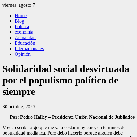
Saltar
viernes, agosto 7
al
El Independiente
El independiente Libre y Transparente
Home
contenido
Blog
Política
economía
Actualidad
Educación
Internacionales
Opinión
Solidaridad social desvirtuada
por el populismo político de
siempre
30 octubre, 2025
Por: Pedro Halley – Presidente Unión Nacional de Jubilados
Voy a escribir algo que me va a costar muy caro, en términos de
popularidad mediática. Pero debo hacerlo porque alguien debe