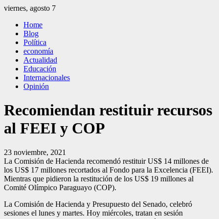
Saltar
viernes, agosto 7
al
El Independiente
El independiente Libre y Transparente
Home
contenido
Blog
Política
economía
Actualidad
Educación
Internacionales
Opinión
Recomiendan restituir recursos
al FEEI y COP
23 noviembre, 2021
La Comisión de Hacienda recomendó restituir US$ 14 millones de
los US$ 17 millones recortados al Fondo para la Excelencia (FEEI).
Mientras que pidieron la restitución de los US$ 19 millones al
Comité Olímpico Paraguayo (COP).
La Comisión de Hacienda y Presupuesto del Senado, celebró
sesiones el lunes y martes. Hoy miércoles, tratan en sesión