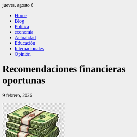
Saltar
jueves, agosto 6
al
El Independiente
El independiente Libre y Transparente
Home
contenido
Blog
Política
economía
Actualidad
Educación
Internacionales
Opinión
Recomendaciones financieras
oportunas
9 febrero, 2026