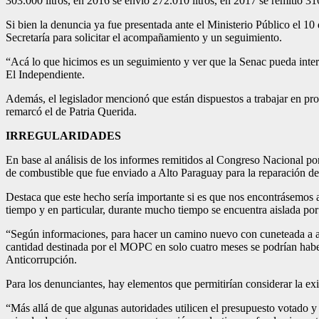
303.000 litros, en 2016 se envió 272.010 litros, en 2017 se remitió 31
Si bien la denuncia ya fue presentada ante el Ministerio Público el 
Secretaría para solicitar el acompañamiento y un seguimiento.
“Acá lo que hicimos es un seguimiento y ver que la Senac pueda interv
El Independiente.
Además, el legislador mencionó que están dispuestos a trabajar en pro
remarcó el de Patria Querida.
IRREGULARIDADES
En base al análisis de los informes remitidos al Congreso Nacional por
de combustible que fue enviado a Alto Paraguay para la reparación d
Destaca que este hecho sería importante si es que nos encontrásemos 
tiempo y en particular, durante mucho tiempo se encuentra aislada por
“Según informaciones, para hacer un camino nuevo con cuneteada a amb
cantidad destinada por el MOPC en solo cuatro meses se podrían haber
Anticorrupción.
Para los denunciantes, hay elementos que permitirían considerar la exi
“Más allá de que algunas autoridades utilicen el presupuesto votado 