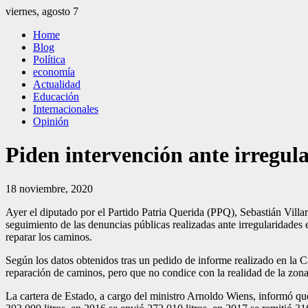
Saltar
viernes, agosto 7
al
El Independiente
El independiente Libre y Transparente
Home
contenido
Blog
Política
economía
Actualidad
Educación
Internacionales
Opinión
Piden intervención ante irregul
18 noviembre, 2020
Ayer el diputado por el Partido Patria Querida (PPQ), Sebastián Villa
seguimiento de las denuncias públicas realizadas ante irregularidade
reparar los caminos.
Según los datos obtenidos tras un pedido de informe realizado en la 
reparación de caminos, pero que no condice con la realidad de la zona
La cartera de Estado, a cargo del ministro Arnoldo Wiens, informó qu