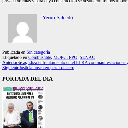
privada de rutas y para cuya construcción se destinaron fondos import
Yeruti Salcedo
Publicada en
Sin categoría
Etiquetado en
Combustible
,
MOPC. PPQ
,
SENAC
Anterior
Se agudiza enfrentamiento en el PLRA con manifestaciones y
Siguiente
Justicia busca empezar de cero
PORTADA DEL DIA