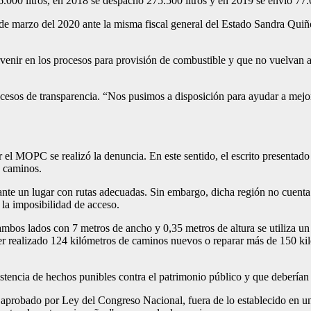
6.000 litros, en 2018 se despachó 275.500 litros y en 2019 se envió 77.6
10 de marzo del 2020 ante la misma fiscal general del Estado Sandra Qu
enir en los procesos para provisión de combustible y que no vuelvan a o
cesos de transparencia. “Nos pusimos a disposición para ayudar a mejora
 el MOPC se realizó la denuncia. En este sentido, el escrito presentado
e caminos.
ante un lugar con rutas adecuadas. Sin embargo, dicha región no cuenta
 la imposibilidad de acceso.
os lados con 7 metros de ancho y 0,35 metros de altura se utiliza un 
 realizado 124 kilómetros de caminos nuevos o reparar más de 150 kilóm
stencia de hechos punibles contra el patrimonio público y que deberían 
y aprobado por Ley del Congreso Nacional, fuera de lo establecido en u