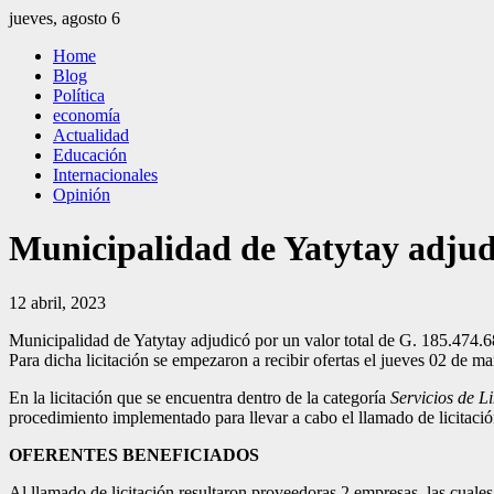
Saltar
jueves, agosto 6
al
El Independiente
El independiente Libre y Transparente
Home
contenido
Blog
Política
economía
Actualidad
Educación
Internacionales
Opinión
Municipalidad de Yatytay adjudi
12 abril, 2023
Municipalidad de Yatytay adjudicó por un valor total de G. 185.474.
Para dicha licitación se empezaron a recibir ofertas el jueves 02 de m
En la licitación que se encuentra dentro de la categoría
Servicios de L
procedimiento implementado para llevar a cabo el llamado de licitació
OFERENTES BENEFICIADOS
Al llamado de licitación resultaron proveedoras 2 empresas, las cuales